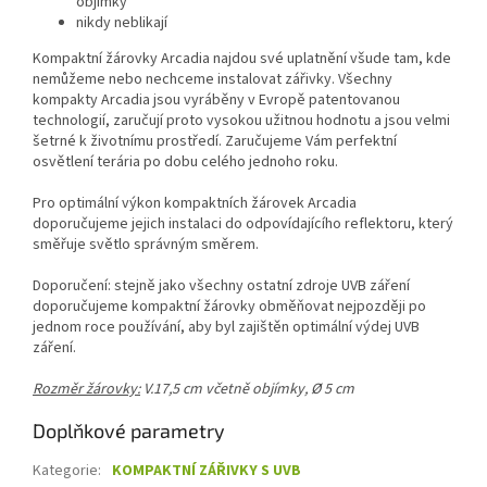
objímky
nikdy neblikají
Kompaktní žárovky Arcadia najdou své uplatnění všude tam, kde
nemůžeme nebo nechceme instalovat zářivky. Všechny
kompakty Arcadia jsou vyráběny v Evropě patentovanou
technologií, zaručují proto vysokou užitnou hodnotu a jsou velmi
šetrné k životnímu prostředí. Zaručujeme Vám perfektní
osvětlení terária po dobu celého jednoho roku.
Pro optimální výkon kompaktních žárovek Arcadia
doporučujeme jejich instalaci do odpovídajícího re­flektoru, který
směřuje světlo správným směrem.
Doporučení: stejně jako všechny ostatní zdroje UVB záření
doporučujeme kompaktní žárovky obměňovat nejpozději po
jednom roce používání, aby byl zajištěn optimální výdej UVB
záření.
Rozměr žárovky:
V.17,5 cm včetně objímky, Ø 5 cm
Doplňkové parametry
Kategorie
:
KOMPAKTNÍ ZÁŘIVKY S UVB