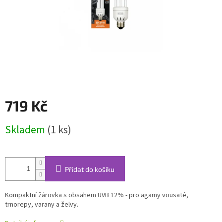
719 Kč
Měrná
Skladem
(1 ks)
cena:
Přidat do košíku
Kompaktní žárovka s obsahem UVB 12% - pro agamy vousaté,
trnorepy, varany a želvy.