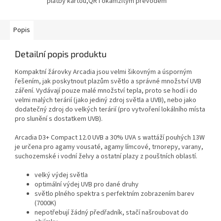
platby kartou,QR i okamžitým převodem
Popis
Detailní popis produktu
Kompaktní žárovky Arcadia jsou velmi šikovným a úsporným
řešením, jak poskytnout plazům světlo a správné množství UVB
záření. Vydávají pouze malé množství tepla, proto se hodí i do
velmi malých terárií (jako jediný zdroj světla a UVB), nebo jako
dodatečný zdroj do velkých terárií (pro vytvoření lokálního místa
pro slunění s dostatkem UVB).
Arcadia D3+ Compact 12.0 UVB a 30% UVA s wattáží pouhých 13W
je určena pro agamy vousaté, agamy límcové, trnorepy, varany,
suchozemské i vodní želvy a ostatní plazy z pouštních oblastí.
velký výdej světla
optimální výdej UVB pro dané druhy
světlo plného spektra s perfektním zobrazením barev
(7000K)
nepotřebují žádný předřadník, stačí našroubovat do