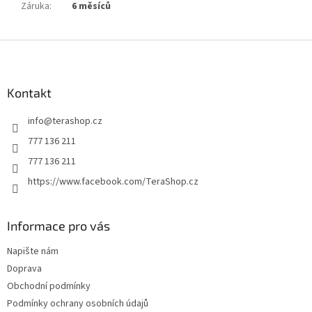
Záruka
:
6 měsíců
Z
á
p
a
Kontakt
t
info
@
terashop.cz
í
777 136 211
777 136 211
https://www.facebook.com/TeraShop.cz
Informace pro vás
Napište nám
Doprava
Obchodní podmínky
Podmínky ochrany osobních údajů