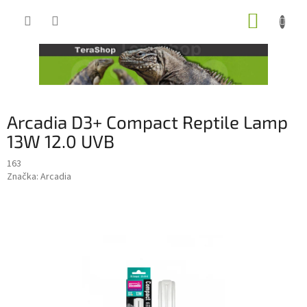
Přejít
NÁKUP
na
obsah
KOŠÍK
Arcadia D3+ Compact Reptile Lamp
13W 12.0 UVB
163
Značka:
Arcadia