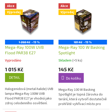
V
p
Akce
Akce
ý
r
Výprodej
Výprodej
p
o
i
d
s
u
p
k
r
t
o
ů
1 268 Kč
–19 %
181 Kč
–19 %
d
Mega-Ray 100W UVB
Mega-Ray 100 W Basking
u
Flood PAR38 E27
Spotlight
k
Vyprodáno
Skladem
(>5 ks)
t
1 015 Kč
145 Kč
ů
DETAIL
Do košíku
Halogenidová (metal-halide) UVB
Mega-Ray 100 W Basking
lampa Mega-Ray 100W UVB
Spotlight je topná žárovka do
Flood PAR38 E27 je vhodná jako
terárií, která vytvoří dostatečně
zdroj celodenního osvětlení.
prohřáté vyhřívací místo pro
Vyzařuje optimální hodnoty UV-B
chovaný druh. Index podání