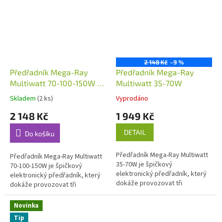
2 148 Kč
–9 %
Předřadník Mega-Ray
Předřadník Mega-Ray
Multiwatt 70-100-150W s
Multiwatt 35-70W
kabeláží a objímkou
Skladem
(2 ks)
Vyprodáno
2 148 Kč
1 949 Kč
DETAIL
Do košíku
Předřadník Mega-Ray Multiwatt
Předřadník Mega-Ray Multiwatt
35-70W je špičkový
70-100-150W je špičkový
elektronický předřadník, který
elektronický předřadník, který
dokáže provozovat tři
dokáže provozovat tři
výkony výbojek: 35 W, 50 W a 70
výkony výbojek: 70 W, 100 W a
W. Vybaven přepínačem,
150 W. Vybaven přepínačem,...
Novinka
pojistkou a...
Tip