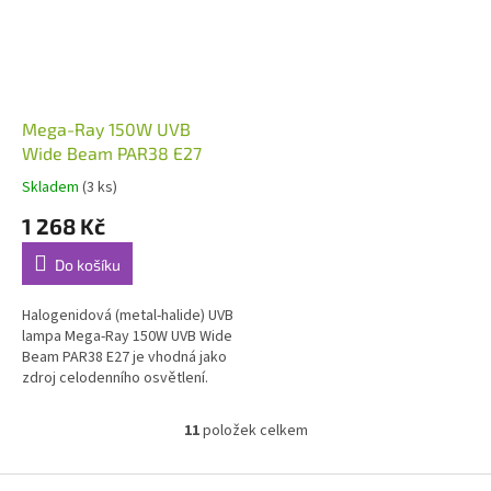
Mega-Ray 150W UVB
Wide Beam PAR38 E27
Skladem
(3 ks)
1 268 Kč
Do košíku
Halogenidová (metal-halide) UVB
lampa Mega-Ray 150W UVB Wide
Beam PAR38 E27 je vhodná jako
zdroj celodenního osvětlení.
Vyzařuje optimální hodnoty UV-B
záření v relevantním...
11
položek celkem
O
v
l
Z