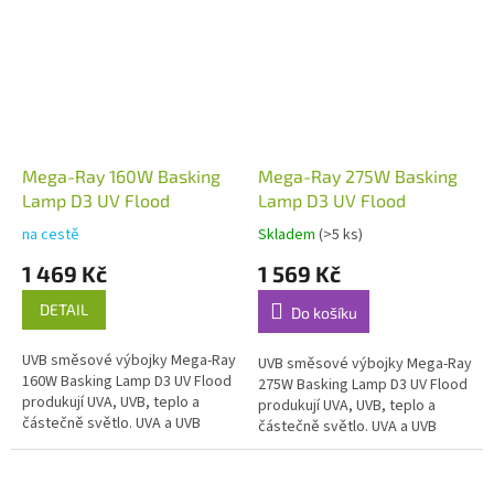
Mega-Ray 160W Basking
Mega-Ray 275W Basking
Lamp D3 UV Flood
Lamp D3 UV Flood
na cestě
Skladem
(>5 ks)
1 469 Kč
1 569 Kč
DETAIL
Do košíku
UVB směsové výbojky Mega-Ray
UVB směsové výbojky Mega-Ray
160W Basking Lamp D3 UV Flood
275W Basking Lamp D3 UV Flood
produkují UVA, UVB, teplo a
produkují UVA, UVB, teplo a
částečně světlo. UVA a UVB
částečně světlo. UVA a UVB
záření stimuluje k reprodukci,
záření stimuluje k reprodukci,
zajišťuje syntézu vitamínu D3...
zajišťuje syntézu vitamínu D3...