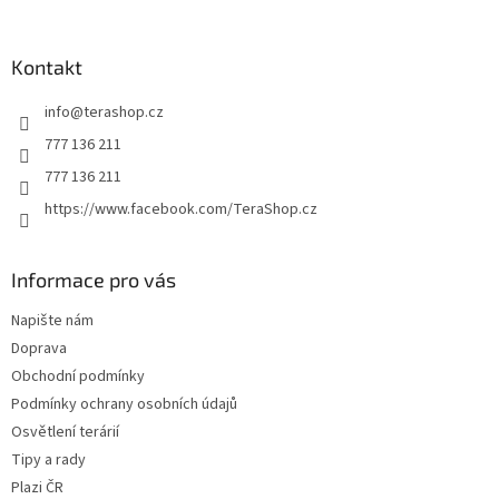
á
á
d
p
a
a
Kontakt
c
t
í
info
@
terashop.cz
í
p
r
777 136 211
v
777 136 211
k
y
https://www.facebook.com/TeraShop.cz
v
ý
p
Informace pro vás
i
s
Napište nám
u
Doprava
Obchodní podmínky
Podmínky ochrany osobních údajů
Osvětlení terárií
Tipy a rady
Plazi ČR