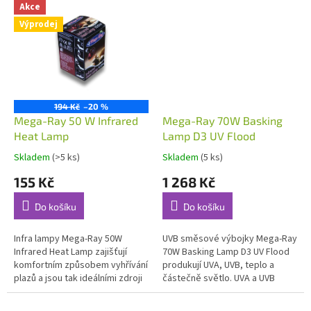
záření v relevantním rozsahu...
barev CRI / RA = 100.
Akce
Výprodej
194 Kč
–20 %
Mega-Ray 50 W Infrared
Mega-Ray 70W Basking
Heat Lamp
Lamp D3 UV Flood
Skladem
(>5 ks)
Skladem
(5 ks)
155 Kč
1 268 Kč
Do košíku
Do košíku
Infra lampy Mega-Ray 50W
UVB směsové výbojky Mega-Ray
Infrared Heat Lamp zajišťují
70W Basking Lamp D3 UV Flood
komfortním způsobem vyhřívání
produkují UVA, UVB, teplo a
plazů a jsou tak ideálními zdroji
částečně světlo. UVA a UVB
tepla v teráriích. Svou
záření stimuluje k reprodukci,
životností, perfektním topným...
zajišťuje syntézu vitamínu D3...