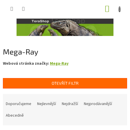
Přejít
NÁKUP
na
obsah
KOŠÍK
Mega-Ray
Webová stránka značky:
Mega-Ray
OTEVŘÍT FILTR
Ř
a
Doporučujeme
Nejlevnější
Nejdražší
Nejprodávanější
z
e
Abecedně
n
í