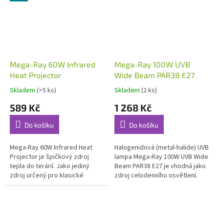
Mega-Ray 60W Infrared
Mega-Ray 100W UVB
Heat Projector
Wide Beam PAR38 E27
Skladem
(>5 ks)
Skladem
(2 ks)
589 Kč
1 268 Kč
Do košíku
Do košíku
Mega-Ray 60W Infrared Heat
Halogenidová (metal-halide) UVB
Projector je špičkový zdroj
lampa Mega-Ray 100W UVB Wide
tepla do terárií. Jako jediný
Beam PAR38 E27 je vhodná jako
zdroj určený pro klasické
zdroj celodenního osvětlení.
objímky E 27 vyzařuje dva druhy
Vyzařuje optimální hodnoty UV-B
infračerveného záření, Infra-Red
záření v relevantním...
A...