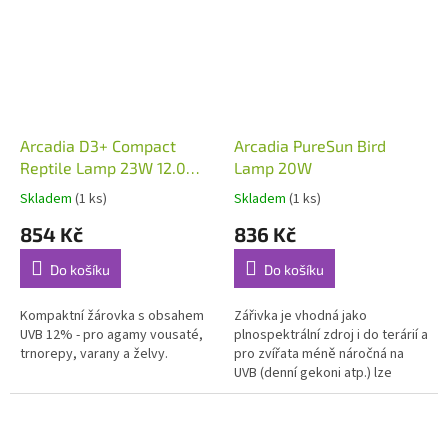
Arcadia D3+ Compact
Arcadia PureSun Bird
Reptile Lamp 23W 12.0
Lamp 20W
UVB
Skladem
(1 ks)
Skladem
(1 ks)
854 Kč
836 Kč
Do košíku
Do košíku
Kompaktní žárovka s obsahem
Zářivka je vhodná jako
UVB 12% - pro agamy vousaté,
plnospektrální zdroj i do terárií a
trnorepy, varany a želvy.
pro zvířata méně náročná na
UVB (denní gekoni atp.) lze
použít i jako zdroj UV záření. Má
dobré spektrum a slušný...