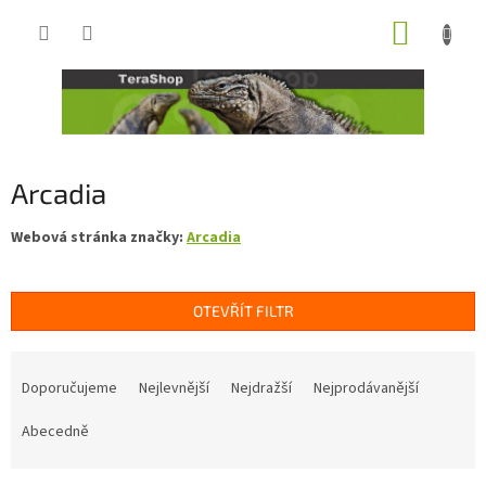
Přejít
NÁKUP
na
obsah
KOŠÍK
Arcadia
Webová stránka značky:
Arcadia
OTEVŘÍT FILTR
Ř
a
Doporučujeme
Nejlevnější
Nejdražší
Nejprodávanější
z
e
Abecedně
n
í