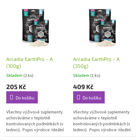
V
p
ý
r
p
o
i
d
s
u
p
k
r
t
o
ů
d
Arcadia EarthPro – A
Arcadia EarthPro – A
u
(100g)
(350g)
k
Skladem
(2 ks)
Skladem
(1 ks)
t
205 Kč
409 Kč
ů
Do košíku
Do košíku
Všechny výživové suplementy
Všechny výživové suplementy
uchováváme v teplotně
uchováváme v teplotně
kontrolovaných podmínkách (v
kontrolovaných podmínkách (v
lednici). Popis výrobce: Ideální
lednici). Popis výrobce: Ideální
produkt pro všechny běžně
produkt pro všechny běžně