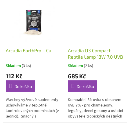
chované plazy. Bezpečný,
chované plazy. Bezpečný,
přírodní...
přírodní...
Arcadia EarthPro – Ca
Arcadia D3 Compact
Reptile Lamp 13W 7.0 UVB
Skladem
(3 ks)
Skladem
(2 ks)
112 Kč
685 Kč
Do košíku
Do košíku
Všechny výživové suplementy
Kompaktní žárovka s obsahem
uchováváme v teplotně
UVB 7% - pro chameleony,
kontrolovaných podmínkách (v
leguány, denní gekony a ostatní
lednici). Snadný a
obyvatele tropických deštných
nejpřirozenější způsob, jak
lesů.
zásobovat plazy kalciem. To je