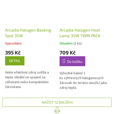
Arcadia Halogen Basking
Arcadia Halogen Heat
Spot 35W
Lamp 35W TWIN PACK
Vyprodáno
Skladem
(1 ks)
395 Kč
709 Kč
DETAIL
Do košíku
Velmi efektivní zdroj světla a
Výhodné balení 2
tepla. Ideální ve spojení se
ks výhřevných halogenových
zářivkami nebo kompaktními
žárovek do terária sloužící jako
žárovkami.
zdroj tepla.
NAČÍST 12 DALŠÍCH
S
1
4
t