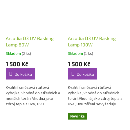
Arcadia D3 UV Basking
Arcadia D3 UV Basking
Lamp 80W
Lamp 100W
Skladem
(2 ks)
Skladem
(1 ks)
1 500 Kč
1 500 Kč
Do košíku
Do košíku
Kvalitní směsová rtuťová
Kvalitní směsová rtuťová
výbojka, vhodná do středních a
výbojka, vhodná do středních
menších terárií.Vhodná jako
terárií.Vhodná jako zdroj tepla a
zdroj tepla a UVA, UVB
UVA, UVB záření.Nevyžaduje
záření.Nevyžaduje předřadník,
předřadník, lze zapojit přímo do
lze zapojit přímo do sítě 220-
sítě 220-240V.
Novinka
240V.