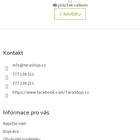
O
r
45
položek celkem
v
á
l
NAHORU
n
á
k
d
o
v
Z
a
á
c
á
n
í
p
í
p
a
Kontakt
r
t
v
info
@
terashop.cz
í
k
y
777 136 211
v
777 136 211
ý
p
https://www.facebook.com/TeraShop.cz
i
s
u
Informace pro vás
Napište nám
Doprava
Obchodní podmínky