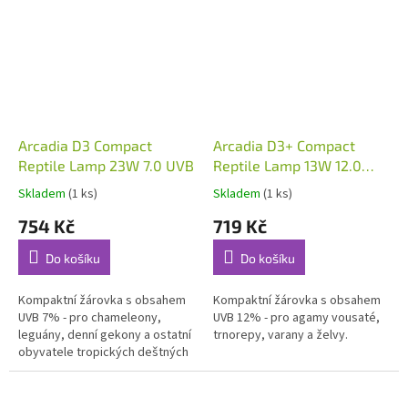
důležité nejen pro...
Arcadia D3 Compact
Arcadia D3+ Compact
Reptile Lamp 23W 7.0 UVB
Reptile Lamp 13W 12.0
UVB
Skladem
(1 ks)
Skladem
(1 ks)
754 Kč
719 Kč
Do košíku
Do košíku
Kompaktní žárovka s obsahem
Kompaktní žárovka s obsahem
UVB 7% - pro chameleony,
UVB 12% - pro agamy vousaté,
leguány, denní gekony a ostatní
trnorepy, varany a želvy.
obyvatele tropických deštných
lesů.