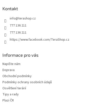
d
p
a
a
Kontakt
c
t
í
info
@
terashop.cz
í
p
r
777 136 211
v
777 136 211
k
y
https://www.facebook.com/TeraShop.cz
v
ý
p
Informace pro vás
i
s
Napište nám
u
Doprava
Obchodní podmínky
Podmínky ochrany osobních údajů
Osvětlení terárií
Tipy a rady
Plazi ČR