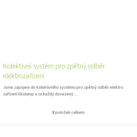
Kolektivní systém pro zpětný odběr
elektrozařízení
Jsme zapojeni do kolektivního systému pro zpětný odběr elektro
zařízení Ekolamp a za každý dovezený ...
3
položek celkem
O
v
l
Z
á
á