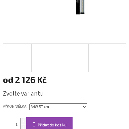
od
2 126 Kč
Měrná
Zvolte variantu
cena:
VÝKON/DÉLKA
Přidat do košíku