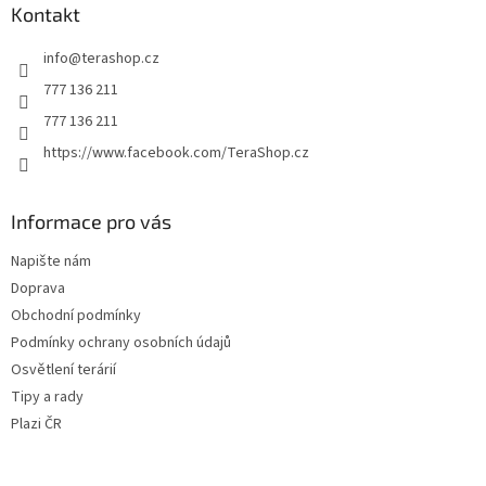
a
Kontakt
t
info
@
terashop.cz
í
777 136 211
777 136 211
https://www.facebook.com/TeraShop.cz
Informace pro vás
Napište nám
Doprava
Obchodní podmínky
Podmínky ochrany osobních údajů
Osvětlení terárií
Tipy a rady
Plazi ČR