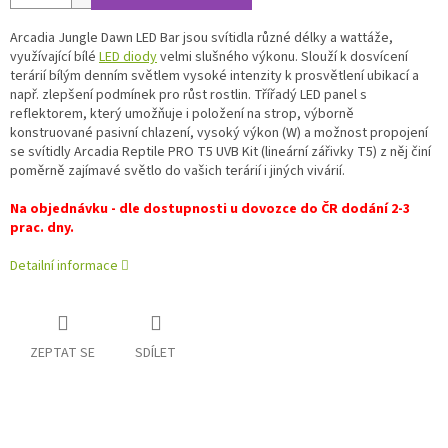
Arcadia Jungle Dawn LED Bar jsou svítidla různé délky a wattáže,
využívající bílé
LED diody
velmi slušného výkonu. Slouží k dosvícení
terárií bílým denním světlem vysoké intenzity k prosvětlení ubikací a
např. zlepšení podmínek pro růst rostlin. Třířadý LED panel s
reflektorem, který umožňuje i položení na strop, výborně
konstruované pasivní chlazení, vysoký výkon (W) a možnost propojení
se svítidly
Arcadia Reptile PRO T5 UVB Kit
(lineární zářivky T5) z něj činí
poměrně zajímavé světlo do vašich terárií i jiných vivárií.
Na objednávku - dle dostupnosti u dovozce do ČR dodání 2-3
prac. dny.
Detailní informace
ZEPTAT SE
SDÍLET