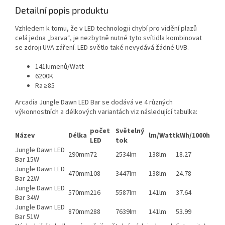
Detailní popis produktu
Vzhledem k tomu, že v LED technologii chybí pro vidění plazů
celá jedna „barva“, je nezbytně nutné tyto svítidla kombinovat
se zdroji UVA záření. LED světlo také nevydává žádné UVB.
141lumenů/Watt
6200K
Ra ≥85
Arcadia Jungle Dawn LED Bar se dodává ve 4 různých
výkonnostních a délkových variantách viz následující tabulka:
počet
Světelný
Název
Délka
lm/Watt
kWh/1000h
LED
tok
Jungle Dawn LED
290mm
72
2534lm
138lm
18.27
Bar 15W
Jungle Dawn LED
470mm
108
3447lm
138lm
24.78
Bar 22W
Jungle Dawn LED
570mm
216
5587lm
141lm
37.64
Bar 34W
Jungle Dawn LED
870mm
288
7639lm
141lm
53.99
Bar 51W