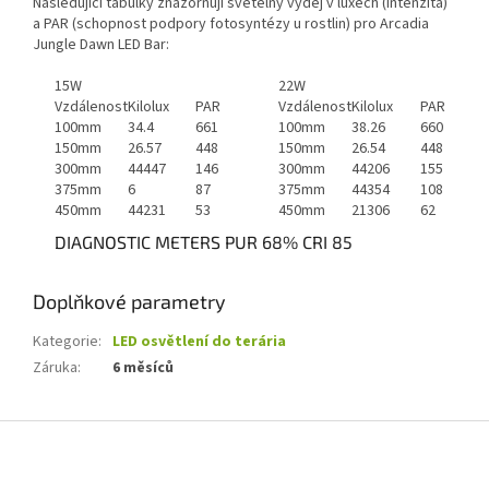
Následující tabulky znázorňují světelný výdej v luxech (intenzita)
a PAR (schopnost podpory fotosyntézy u rostlin) pro Arcadia
Jungle Dawn LED Bar:
15W
22W
Vzdálenost
Kilolux
PAR
Vzdálenost
Kilolux
PAR
100mm
34.4
661
100mm
38.26
660
150mm
26.57
448
150mm
26.54
448
300mm
44447
146
300mm
44206
155
375mm
6
87
375mm
44354
108
450mm
44231
53
450mm
21306
62
DIAGNOSTIC METERS PUR 68% CRI 85
Doplňkové parametry
Kategorie
:
LED osvětlení do terária
Záruka
:
6 měsíců
Z
á
p