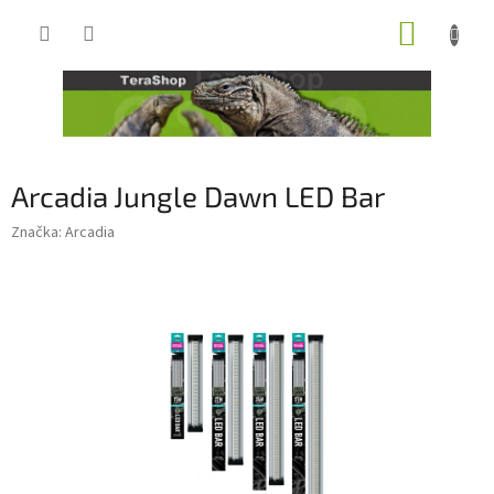
Přejít
NÁKUP
na
obsah
KOŠÍK
Arcadia Jungle Dawn LED Bar
Značka:
Arcadia