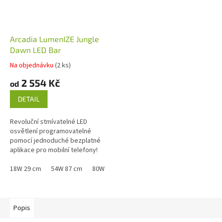
Arcadia LumenIZE Jungle
Dawn LED Bar
Na objednávku
(2 ks)
2 554 Kč
od
DETAIL
Revoluční stmívatelné LED
osvětlení programovatelné
pomocí jednoduché bezplatné
aplikace pro mobilní telefony!
Umožňuje perfektní napodobení
světelných podmínek v...
18W 29 cm
54W 87 cm
80W 124 cm
39W 58 cm
Popis