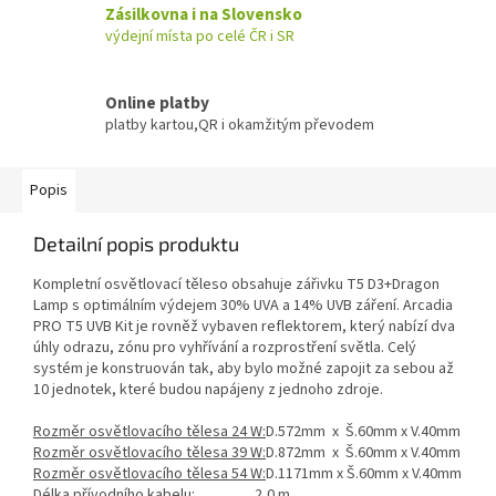
Zásilkovna i na Slovensko
výdejní místa po celé ČR i SR
Online platby
platby kartou,QR i okamžitým převodem
Popis
Detailní popis produktu
Kompletní osvětlovací těleso obsahuje zářivku T5 D3+Dragon
Lamp s optimálním výdejem 30% UVA a 14% UVB záření. Arcadia
PRO T5 UVB Kit je rovněž vybaven reflektorem, který nabízí dva
úhly odrazu, zónu pro vyhřívání a rozprostření světla. Celý
systém je konstruován tak, aby bylo možné zapojit za sebou až
10 jednotek, které budou napájeny z jednoho zdroje.
Rozměr osvětlovacího tělesa 24 W:
D.572mm x Š.60mm x V.40mm
Rozměr osvětlovacího tělesa 39 W:
D.872mm x Š.60mm x V.40mm
Rozměr osvětlovacího tělesa 54 W:
D.1171mm x Š.60mm x V.40mm
Délka přívodního kabelu:
2,0 m