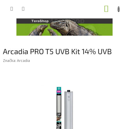
Přejít
NÁKUP
na
obsah
KOŠÍK
Arcadia PRO T5 UVB Kit 14% UVB
Značka:
Arcadia