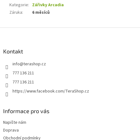
Kategorie
:
Zářivky Arcadia
Záruka
:
6 měsíců
Z
á
p
a
Kontakt
t
info
@
terashop.cz
í
777 136 211
777 136 211
https://www.facebook.com/TeraShop.cz
Informace pro vás
Napište nám
Doprava
Obchodní podmínky