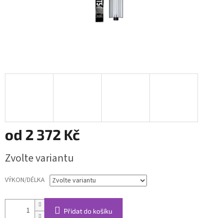
od
2 372 Kč
Měrná
Zvolte variantu
cena:
VÝKON/DÉLKA
Přidat do košíku