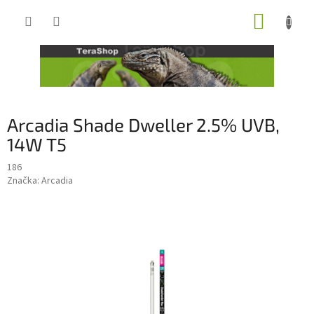
Přejít
NÁKUP
na
obsah
KOŠÍK
Arcadia Shade Dweller 2.5% UVB,
14W T5
186
Značka:
Arcadia