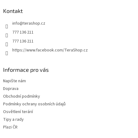
p
a
Kontakt
t
info
@
terashop.cz
í
777 136 211
777 136 211
https://www.facebook.com/TeraShop.cz
Informace pro vás
Napište nám
Doprava
Obchodní podmínky
Podmínky ochrany osobních údajů
Osvětlení terárií
Tipy a rady
Plazi ČR