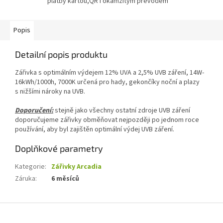
platby kartou,QR i okamžitým převodem
Popis
Detailní popis produktu
Zářivka s optimálním výdejem 12% UVA a 2,5% UVB záření, 14W-
16kWh/1000h, 7000K určená pro hady, gekončíky noční a plazy
s nižšími nároky na UVB.
Doporučení:
stej­ně jako všechny ostatní zdroje UVB záření
doporučujeme zářivky obměňovat nejpozději po jednom roce
používání, aby byl zajištěn optimální výdej UVB záření.
Doplňkové parametry
Kategorie
:
Zářivky Arcadia
Záruka
:
6 měsíců
Z
á