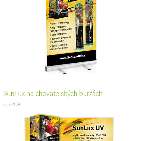
SunLux na chovatelských burzách
23.2.2024