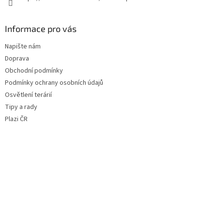
v
ý
p
Informace pro vás
i
s
Napište nám
u
Doprava
Obchodní podmínky
Podmínky ochrany osobních údajů
Osvětlení terárií
Tipy a rady
Plazi ČR