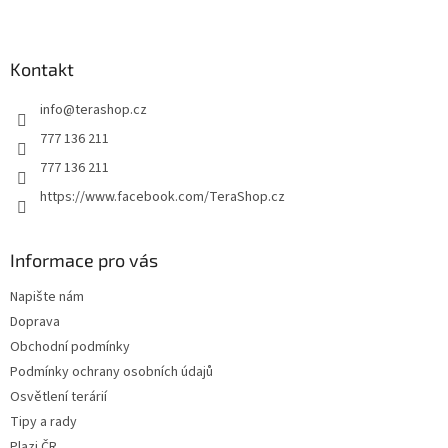
Z
á
p
a
Kontakt
t
info
@
terashop.cz
í
777 136 211
777 136 211
https://www.facebook.com/TeraShop.cz
Informace pro vás
Napište nám
Doprava
Obchodní podmínky
Podmínky ochrany osobních údajů
Osvětlení terárií
Tipy a rady
Plazi ČR