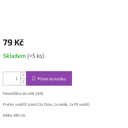
79 Kč
Měrná
Skladem
(>5 ks)
cena:
Přidat do košíku
Flexošňůra do sítě 230V.
Pruřez vodičů 1mm2 (1x fáze, 1x nulák, 1x PE vodič)
Délka 200 cm.