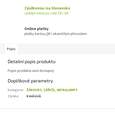
Zásilkovna i na Slovensko
výdejní místa po celé ČR i SR
Online platby
platby kartou,QR i okamžitým převodem
Popis
Detailní popis produktu
Popis produktu není dostupný
Doplňkové parametry
Kategorie
:
ŽÁROVKY, ZÁŘIČE, INFRALAMPY
Záruka
:
6 měsíců
Z