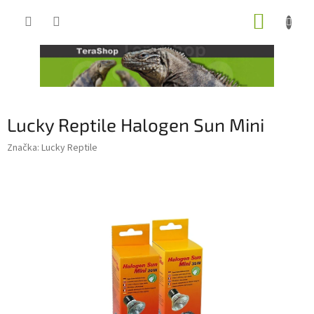
Přejít
NÁKUP
na
obsah
KOŠÍK
Lucky Reptile Halogen Sun Mini
Značka:
Lucky Reptile