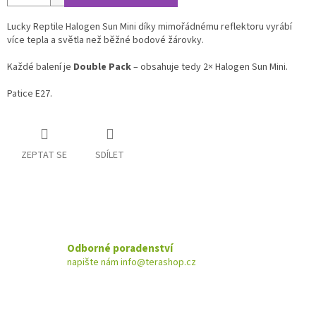
Lucky Reptile Halogen Sun Mini díky mimořádnému reflektoru vyrábí
více tepla a světla než běžné bodové žárovky.
Každé balení je
Double Pack
– obsahuje tedy 2× Halogen Sun Mini.
Patice E27.
ZEPTAT SE
SDÍLET
Odborné poradenství
napište nám info@terashop.cz