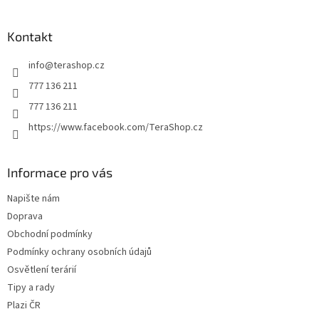
á
p
a
Kontakt
t
info
@
terashop.cz
í
777 136 211
777 136 211
https://www.facebook.com/TeraShop.cz
Informace pro vás
Napište nám
Doprava
Obchodní podmínky
Podmínky ochrany osobních údajů
Osvětlení terárií
Tipy a rady
Plazi ČR