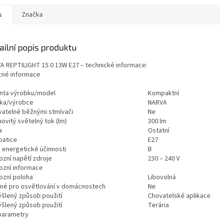
s
Značka
ailní popis produktu
A REPTILIGHT 15.0 13W E27 – technické informace:
né informace
anta výrobku/model
Kompaktní
ka/výrobce
NARVA
vatelné běžnými stmívači
Ne
ovitý světelný tok (lm)
300 lm
a
Ostatní
patice
E27
a energetické účinnosti
B
ozní napětí zdroje
230 – 240 V
ozní informace
ozní poloha
Libovolná
né pro osvětlování v domácnostech
Ne
šlený způsob použití
Chovatelské aplikace
šlený způsob použití
Terária
parametry