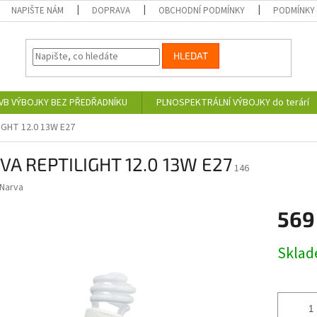
NAPIŠTE NÁM
DOPRAVA
OBCHODNÍ PODMÍNKY
PODMÍNKY
HLEDAT
VB VÝBOJKY BEZ PŘEDŘADNÍKU
PLNOSPEKTRÁLNÍ VÝBOJKY do terárí
IGHT 12.0 13W E27
VA REPTILIGHT 12.0 13W E27
146
Narva
569
Měrná
Skla
cena: