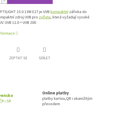
PTILIGHT 15.0 13W E27 je UVB
kompaktní
zářivka do
Kompaktní zdroj UVB pro
zvířata
, která vyžadují vysoké
V. UVB 12.0 = UVB 200
informace
ZEPTAT SE
SDÍLET
Online platby
ovensko
platby kartou,QR i okamžitým
ČR i SR
převodem