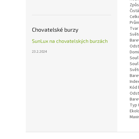
Způs
Čist
Celk
Prům
Tvar
Chovatelské burzy
Svět
Bare
SunLux na chovatelských burzách
Odst
23.2.2024
Domi
Souř
Souř
Světe
Bare
Inde
Kód 
Odst
Bare
Typ 
Ekol
Maxim
Z