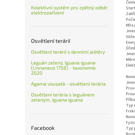
Činit
Kolektivní systém pro zpětný odběr
Star
elektrozařízení
Zahř
Poče
Míra
Jmen
Váže
Osvětlení terárií
Ener
Účiní
Osvětlení terárií s denními ještěry
Jmen
Měrn
Leguán zelený, Iguana iguana
Elekt
(Linnaneus 1758) - taxonomie
2020
Nomi
Jmen
Agama vousatá - osvětlení terária
Provo
Prou
Osvětlení terária s leguánem
zeleným, Iguana iguana
Přík
Typ 
Frek
Nomi
Fyzi
Facebook
Typ 
Rozm