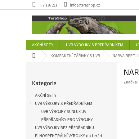
Přejít
777 136 211
info@terashop.cz
na
obsah
AKČNÍ SETY
UVB VÝBOJKY S PŘEDŘADNÍKEM
U
Domů
KOMPAKTNÍ ZÁŘIVKY S UVB
NARVA REPTIL
P
NAR
o
Přeskočit
s
Značka:
Kategorie
kategorie
t
r
AKČNÍ SETY
a
UVB VÝBOJKY S PŘEDŘADNÍKEM
n
UVB VÝBOJKY SUNLUX UV
n
í
PŘEDŘADNÍKY PRO VÝBOJKY
p
UVB VÝBOJKY BEZ PŘEDŘADNÍKU
a
PLNOSPEKTRÁLNÍ VÝBOJKY do terárí