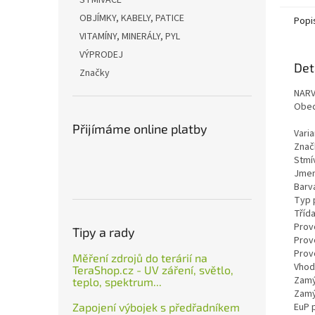
STMÍVAČE
OBJÍMKY, KABELY, PATICE
Popi
VITAMÍNY, MINERÁLY, PYL
VÝPRODEJ
Det
Značky
NARV
Obec
Přijímáme online platby
Vari
Znač
Stmí
Jmen
Barv
Typ 
Tříd
Prov
Tipy a rady
Prov
Prov
Měření zdrojů do terárií na
Vhod
TeraShop.cz - UV záření, světlo,
Zamý
teplo, spektrum...
Zamý
Zapojení výbojek s předřadníkem
EuP 