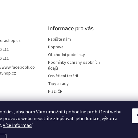
Informace pro vás
Napište nám
terashop.cz
Doprava
6 211
Obchodní podmínky
6 211
Podmínky ochrany osobních
//www.facebook.co
údajů
aShop.cz
Osvětlení terárií
Tipy a rady
Plazi ČR
ookies, abychom Vám umožnili pohodlné prohlížení webu
ze provozu webu neustále zlepšovali jeho funkce, výkon a
t.
Více informací