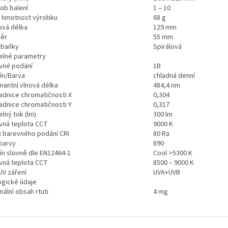
ob balení
1 – 10
á hmotnost výrobku
68 g
ová délka
129 mm
ěr
55 mm
 baňky
Spirálová
elné parametry
vné podání
1B
ín/Barva
chladná denní
nantní vlnová délka
484,4 nm
adnice chromatičnosti X
0,304
adnice chromatičnosti Y
0,317
lný tok (lm)
300 lm
vná teplota CCT
9000 K
x barevného podání CRI
80 Ra
barvy
890
ín slovně dle EN12464-1
Cool >5300 K
vná teplota CCT
8500 – 9000 K
UV záření
UVA+UVB
ogické údaje
ální obsah rtuti
4 mg