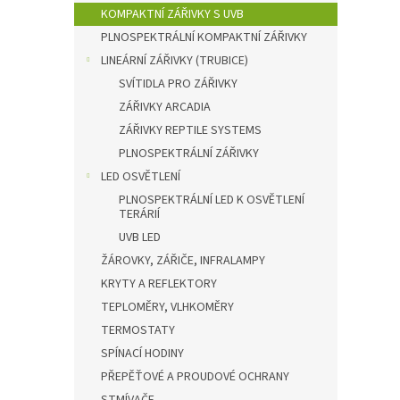
n
KOMPAKTNÍ ZÁŘIVKY S UVB
e
PLNOSPEKTRÁLNÍ KOMPAKTNÍ ZÁŘIVKY
l
LINEÁRNÍ ZÁŘIVKY (TRUBICE)
SVÍTIDLA PRO ZÁŘIVKY
ZÁŘIVKY ARCADIA
ZÁŘIVKY REPTILE SYSTEMS
PLNOSPEKTRÁLNÍ ZÁŘIVKY
LED OSVĚTLENÍ
PLNOSPEKTRÁLNÍ LED K OSVĚTLENÍ
TERÁRIÍ
UVB LED
ŽÁROVKY, ZÁŘIČE, INFRALAMPY
KRYTY A REFLEKTORY
TEPLOMĚRY, VLHKOMĚRY
TERMOSTATY
SPÍNACÍ HODINY
PŘEPĚŤOVÉ A PROUDOVÉ OCHRANY