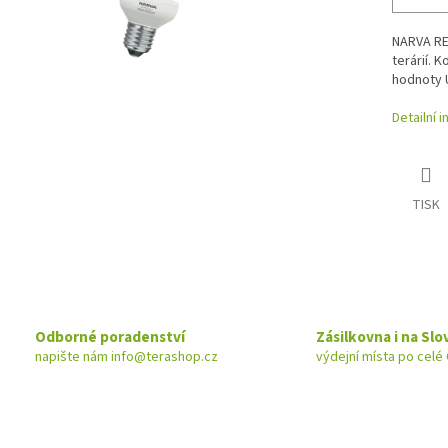
NARVA RE
terárií. 
hodnoty U
Detailní 
TISK
Odborné poradenství
Zásilkovna i na Sl
napište nám info@terashop.cz
výdejní místa po celé 