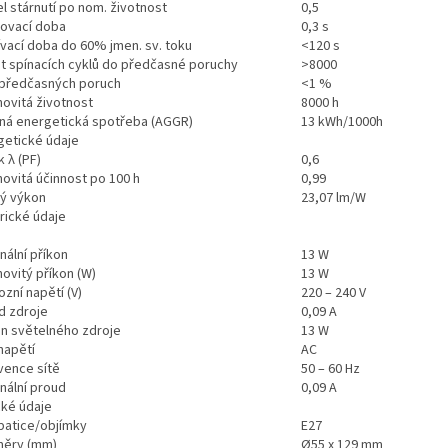
el stárnutí po nom. životnost
0,5
tovací doba
0,3 s
ívací doba do 60% jmen. sv. toku
<120 s
t spínacích cyklů do předčasné poruchy
>8000
 předčasných poruch
<1 %
ovitá životnost
8000 h
ná energetická spotřeba (AGGR)
13 kWh/1000h
getické údaje
k λ (PF)
0,6
ovitá účinnost po 100 h
0,99
ý výkon
23,07 lm/W
rické údaje
nální příkon
13 W
ovitý příkon (W)
13 W
zní napětí (V)
220 – 240 V
d zdroje
0,09 A
on světelného zdroje
13 W
napětí
AC
vence sítě
50 – 60 Hz
nální proud
0,09 A
cké údaje
patice/objímky
E27
ěry (mm)
Ø55 x 129 mm