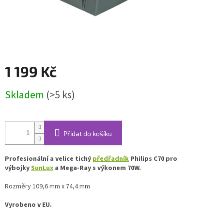
1 199 Kč
Měrná
Skladem
(>5 ks)
cena:
Přidat do košíku
Profesionální a velice tichý
předřadník
Philips C70 pro
výbojky
SunLux
a Mega-Ray s výkonem 70W.
Rozměry 109,6 mm x 74,4 mm
Vyrobeno v EU.