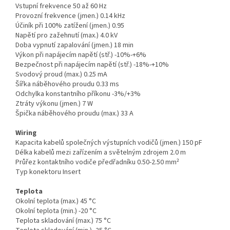
Vstupní frekvence 50 až 60 Hz
Provozní frekvence (jmen.) 0.14 kHz
Účiník při 100% zatížení (jmen.) 0.95
Napětí pro zažehnutí (max.) 4.0 kV
Doba vypnutí zapalování (jmen.) 18 min
Výkon při napájecím napětí (stř.) -10%-+6%
Bezpečnost při napájecím napětí (stř.) -18%-+10%
Svodový proud (max.) 0.25 mA
Šířka náběhového proudu 0.33 ms
Odchylka konstantního příkonu -3%/+3%
Ztráty výkonu (jmen.) 7 W
Špička náběhového proudu (max.) 33 A
Wiring
Kapacita kabelů společných výstupních vodičů (jmen.) 150 pF
Délka kabelů mezi zařízením a světelným zdrojem 2.0 m
Průřez kontaktního vodiče předřadníku 0.50-2.50 mm²
Typ konektoru Insert
Teplota
Okolní teplota (max.) 45 °C
Okolní teplota (min.) -20 °C
Teplota skladování (max.) 75 °C