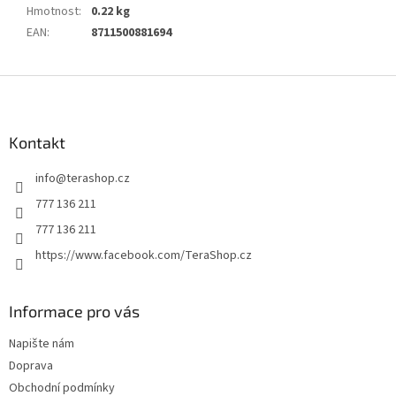
Hmotnost
:
0.22 kg
EAN
:
8711500881694
Z
á
p
a
Kontakt
t
info
@
terashop.cz
í
777 136 211
777 136 211
https://www.facebook.com/TeraShop.cz
Informace pro vás
Napište nám
Doprava
Obchodní podmínky