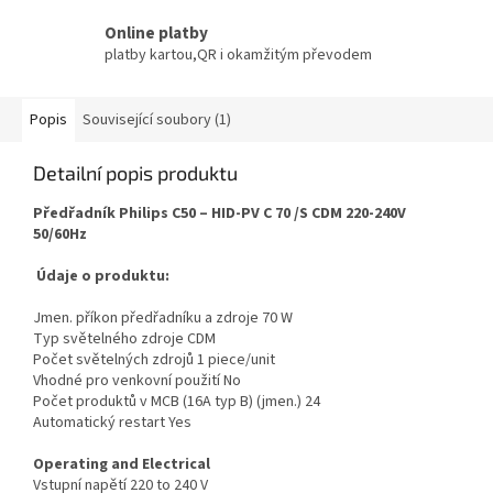
Online platby
platby kartou,QR i okamžitým převodem
Popis
Související soubory (1)
Detailní popis produktu
Předřadník Philips C50 – HID-PV C 70 /S CDM 220-240V
50/60Hz
Údaje o produktu:
Jmen. příkon předřadníku a zdroje 70 W
Typ světelného zdroje CDM
Počet světelných zdrojů 1 piece/unit
Vhodné pro venkovní použití No
Počet produktů v MCB (16A typ B) (jmen.) 24
Automatický restart Yes
Operating and Electrical
Vstupní napětí 220 to 240 V