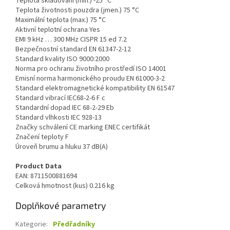
Teplota skladování (min.) -25 °C
Teplota životnosti pouzdra (jmen.) 75 °C
Maximální teplota (max.) 75 °C
Aktivní teplotní ochrana Yes
EMI 9 kHz … 300 MHz CISPR 15 ed 7.2
Bezpečnostní standard EN 61347-2-12
Standard kvality ISO 9000:2000
Norma pro ochranu životního prostředí ISO 14001
Emisní norma harmonického proudu EN 61000-3-2
Standard elektromagnetické kompatibility EN 61547
Standard vibrací IEC68-2-6 F c
Standardní dopad IEC 68-2-29 Eb
Standard vlhkosti IEC 928-13
Značky schválení CE marking ENEC certifikát
Značení teploty F
Úroveň brumu a hluku 37 dB(A)
Product Data
EAN: 8711500881694
Celková hmotnost (kus) 0.216 kg
Doplňkové parametry
Kategorie
:
Předřadníky