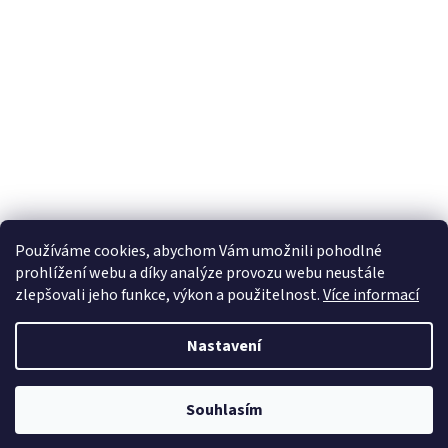
Používáme cookies, abychom Vám umožnili pohodlné
prohlížení webu a díky analýze provozu webu neustále
zlepšovali jeho funkce, výkon a použitelnost.
Více informací
Nastavení
Vytvořil Shoptet
Souhlasím
Copyright 2026
TeraShop.cz
. Všechna práva vyhrazena.