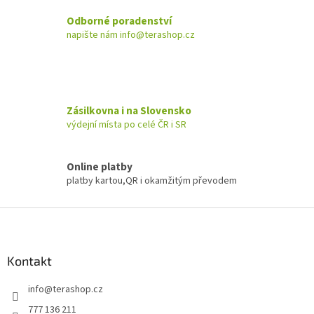
Odborné poradenství
napište nám info@terashop.cz
Zásilkovna i na Slovensko
výdejní místa po celé ČR i SR
Online platby
platby kartou,QR i okamžitým převodem
Z
á
p
a
Kontakt
t
info
@
terashop.cz
í
777 136 211