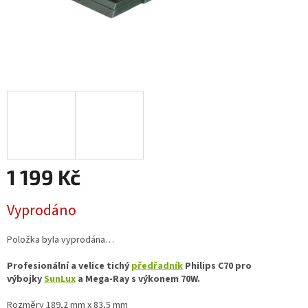
1 199 Kč
Měrná
Vyprodáno
cena:
Položka byla vyprodána…
Profesionální a velice tichý
předřadník
Philips C70 pro
výbojky
SunLux
a Mega-Ray s výkonem 70W.
Rozměry 189,2 mm x 83,5 mm