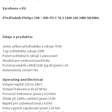
Vyrobeno v EU.
Předřadník Philips C50 – HID-PV C 70 /I CDM 220-240V 50/60Hz
Údaje o produktu:
Jmen. příkon předřadníku a zdroje 70 W
Typ světelného zdroje CDM
Počet světelných zdrojů 1 piece/unit
Vhodné pro venkovní použití No
Počet produktů v MCB (16A typ B) (jmen.) 24
Automatický restart Yes
Operating and Electrical
Vstupní napětí 220 to 240 V
Vstupní frekvence 50 až 60 Hz
Provozní frekvence (jmen.) 0.14 kHz
Účiník při 100% zatížení (jmen.) 0.95
Napětí pro zažehnutí (max.) 4.0 kV
Doba vypnutí zapalování (jmen.) 18 min