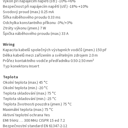
Výkon při napájecím napětí (stř.) -10%-+6%
Bezpečnost při napájecím napětí (stř.) -18%-+10%
Svodový proud (max.) 0.25 mA
Šířka náběhového proudu 0.33 ms
Odchylka konstantního příkonu -3%/+3%
Ztráty výkonu (jmen.) 7 W
Špička náběhového proudu (max.) 33 A
Wiring
Kapacita kabelů společných výstupních vodičů (jmen.) 150 pF
Délka kabelů mezi zařízením a světelným zdrojem 2.0 m
Průřez kontaktního vodiče předřadníku 0.50-2.50 mm²
Typ konektoru Insert
Teplota
Okolní teplota (max.) 45 °C
Okolní teplota (min.) -20 °C
Teplota skladování (max.) 75 °C
Teplota skladování (min.) -25 °C
Teplota životnosti pouzdra (jmen.) 75 °C
Maximální teplota (max.) 75 °C
Aktivní teplotní ochrana Yes
EMI 9 kHz … 300 MHz CISPR 15 ed 7.2
Bezpečnostní standard EN 61347-2-12