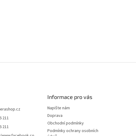
Informace pro vás
Napište nám
terashop.cz
Doprava
6 211
Obchodní podmínky
6 211
Podmínky ochrany osobních
//www.facebook.co