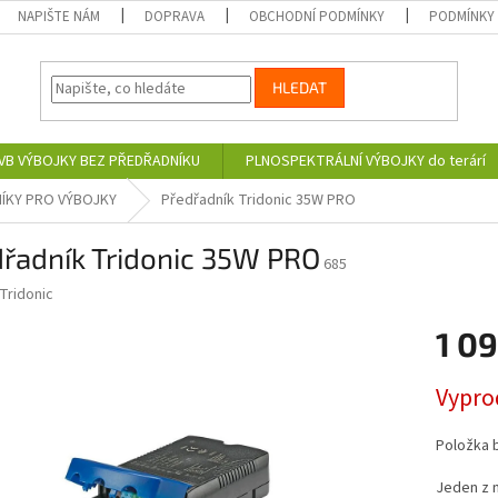
NAPIŠTE NÁM
DOPRAVA
OBCHODNÍ PODMÍNKY
PODMÍNKY
HLEDAT
VB VÝBOJKY BEZ PŘEDŘADNÍKU
PLNOSPEKTRÁLNÍ VÝBOJKY do terárí
ÍKY PRO VÝBOJKY
Předřadník Tridonic 35W PRO
dřadník Tridonic 35W PRO
685
Tridonic
1 09
Měrná
Vypro
cena:
Položka 
Jeden z n