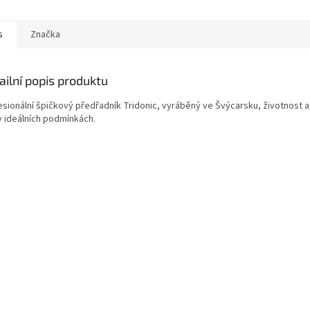
nou ve Švýcarsku s
nou...
s
Značka
ailní popis produktu
esionální špičkový předřadník Tridonic, vyráběný ve Švýcarsku, životnost a
v ideálních podmínkách.