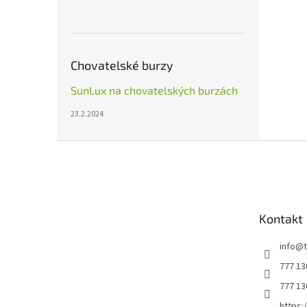
Chovatelské burzy
SunLux na chovatelských burzách
23.2.2024
Z
á
p
a
t
Kontakt
í
info
@
777 13
777 13
https: