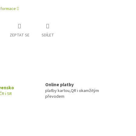
informace
ZEPTAT SE
SDÍLET
Online platby
ovensko
platby kartou,QR i okamžitým
ČR i SR
převodem