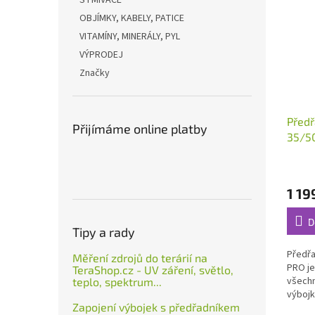
STMÍVAČE
OBJÍMKY, KABELY, PATICE
VITAMÍNY, MINERÁLY, PYL
VÝPRODEJ
Značky
Předř
Přijímáme online platby
35/5
1 19
D
Tipy a rady
Předřa
Měření zdrojů do terárií na
PRO je
TeraShop.cz - UV záření, světlo,
všech
teplo, spektrum...
výbojk
Zapojení výbojek s předřadníkem
Jedná 