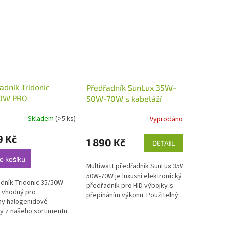
adník Tridonic
Předřadník SunLux 35W-
0W PRO
50W-70W s kabeláží
Skladem
(>5 ks)
Vyprodáno
9 Kč
1 890 Kč
DETAIL
o košíku
Multiwatt předřadník SunLux 35W-
50W-70W je luxusní elektronický
dník Tridonic 35/50W
předřadník pro HID výbojky s
 vhodný pro
přepínáním výkonu. Použitelný
ny halogenidové
pro všechny halogenidové...
y z našeho sortimentu.
se o řadu PRO,