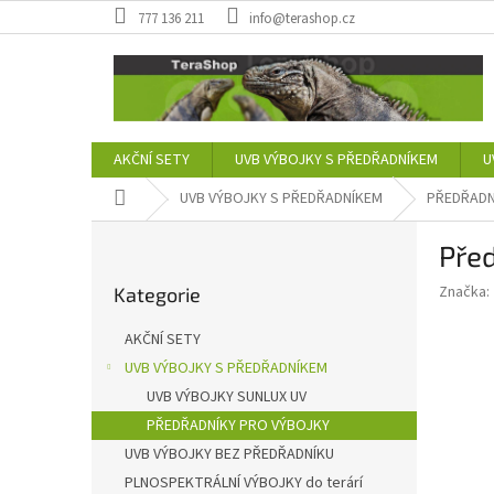
Přejít
777 136 211
info@terashop.cz
na
obsah
AKČNÍ SETY
UVB VÝBOJKY S PŘEDŘADNÍKEM
U
Domů
UVB VÝBOJKY S PŘEDŘADNÍKEM
PŘEDŘADN
P
Pře
o
Přeskočit
s
Značka:
Kategorie
kategorie
t
r
AKČNÍ SETY
a
UVB VÝBOJKY S PŘEDŘADNÍKEM
n
UVB VÝBOJKY SUNLUX UV
n
í
PŘEDŘADNÍKY PRO VÝBOJKY
p
UVB VÝBOJKY BEZ PŘEDŘADNÍKU
a
PLNOSPEKTRÁLNÍ VÝBOJKY do terárí