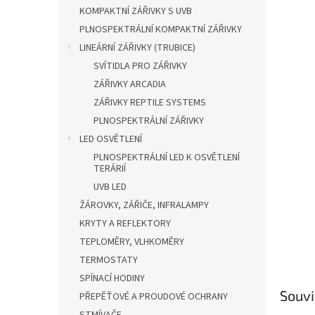
n
KOMPAKTNÍ ZÁŘIVKY S UVB
e
PLNOSPEKTRÁLNÍ KOMPAKTNÍ ZÁŘIVKY
l
LINEÁRNÍ ZÁŘIVKY (TRUBICE)
SVÍTIDLA PRO ZÁŘIVKY
ZÁŘIVKY ARCADIA
ZÁŘIVKY REPTILE SYSTEMS
PLNOSPEKTRÁLNÍ ZÁŘIVKY
LED OSVĚTLENÍ
PLNOSPEKTRÁLNÍ LED K OSVĚTLENÍ
TERÁRIÍ
UVB LED
ŽÁROVKY, ZÁŘIČE, INFRALAMPY
KRYTY A REFLEKTORY
TEPLOMĚRY, VLHKOMĚRY
TERMOSTATY
SPÍNACÍ HODINY
Souvi
PŘEPĚŤOVÉ A PROUDOVÉ OCHRANY