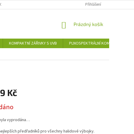
 OCHRANY OSOBNÍCH ÚDAJŮ
OSVĚTLENÍ TERÁRIÍ
Přihlášení
TIPY A RADY
NÁKUPNÍ
Prázdný košík
KOŠÍK
KOMPAKTNÍ ZÁŘIVKY S UVB
PLNOSPEKTRÁLNÍ KOMPAKTNÍ ZÁŘIV
9 Kč
dáno
byla vyprodána…
ejlepších předřadníků pro všechny halidové výbojky.