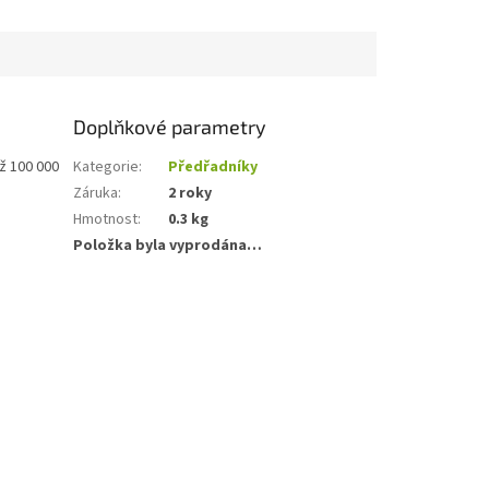
Doplňkové parametry
ž 100 000
Kategorie
:
Předřadníky
Záruka
:
2 roky
Hmotnost
:
0.3 kg
Položka byla vyprodána…