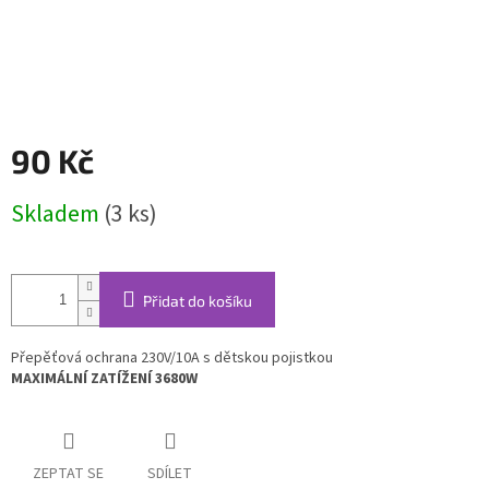
90 Kč
Měrná
Skladem
(3 ks)
cena:
Přidat do košíku
Přepěťová ochrana 230V/10A s dětskou pojistkou
MAXIMÁLNÍ ZATÍŽENÍ 3680W
ZEPTAT SE
SDÍLET