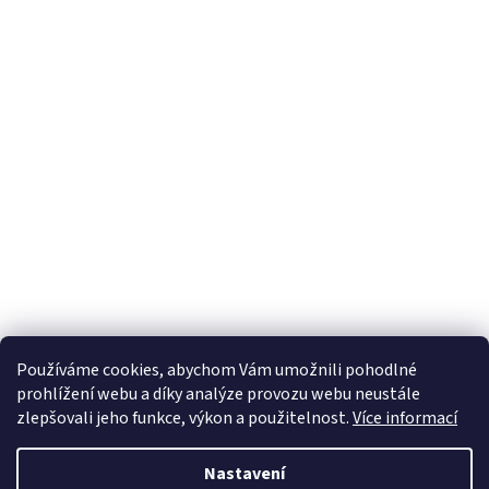
Používáme cookies, abychom Vám umožnili pohodlné
prohlížení webu a díky analýze provozu webu neustále
zlepšovali jeho funkce, výkon a použitelnost.
Více informací
Nastavení
Vytvořil Shoptet