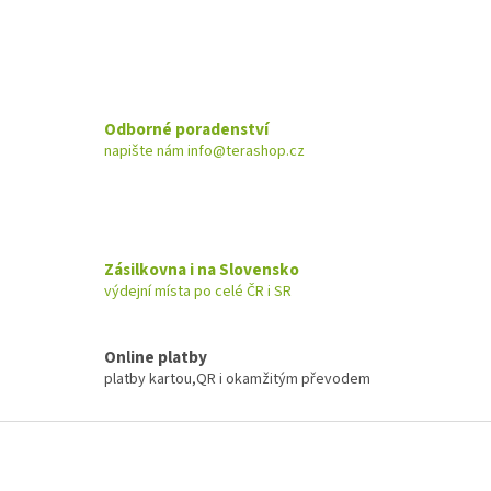
Odborné poradenství
napište nám info@terashop.cz
Zásilkovna i na Slovensko
výdejní místa po celé ČR i SR
Online platby
platby kartou,QR i okamžitým převodem
Z
á
p