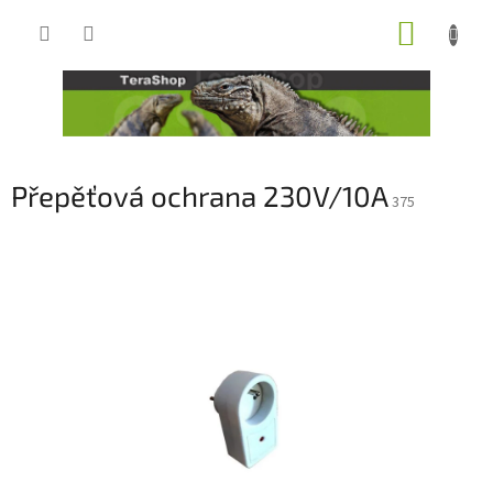
Přejít
NÁKUP
na
obsah
KOŠÍK
Přepěťová ochrana 230V/10A
375