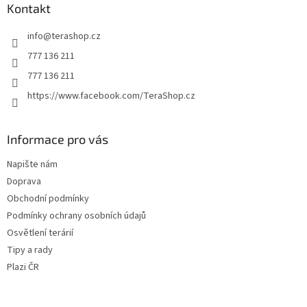
a
Kontakt
t
info
@
terashop.cz
í
777 136 211
777 136 211
https://www.facebook.com/TeraShop.cz
Informace pro vás
Napište nám
Doprava
Obchodní podmínky
Podmínky ochrany osobních údajů
Osvětlení terárií
Tipy a rady
Plazi ČR