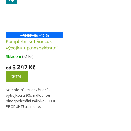
Tip
od
3 821 Kč
–15 %
Kompletní set SunLux
výbojka + plnospektrální
zářivka 90cm s
Skladem
(>5 ks)
reflektorem
3 247 Kč
od
DETAIL
Kompletní set osvětlení s
výbojkou a 90cm dlouhou
plnospektrální zářivkou. TOP
PRODUKT! all in one.
Z