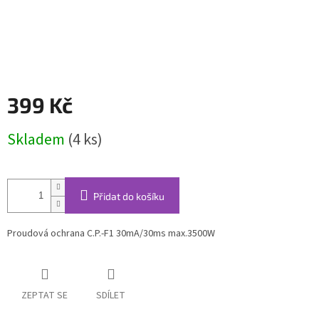
399 Kč
Měrná
Skladem
(4 ks)
cena:
Přidat do košíku
Proudová ochrana C.P.-F1 30mA/30ms max.3500W
ZEPTAT SE
SDÍLET