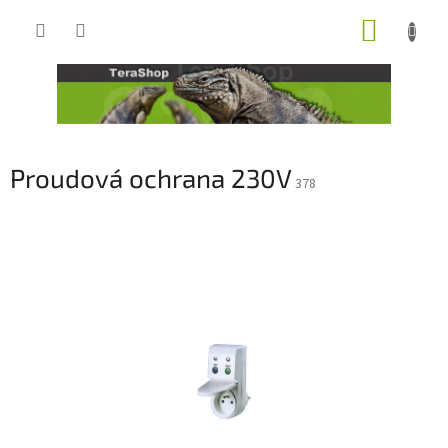
Přejít
NÁKUP
na
obsah
KOŠÍK
Proudová ochrana 230V
378