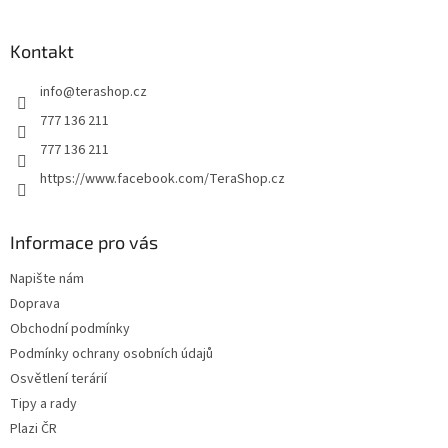
á
p
a
Kontakt
t
info
@
terashop.cz
í
777 136 211
777 136 211
https://www.facebook.com/TeraShop.cz
Informace pro vás
Napište nám
Doprava
Obchodní podmínky
Podmínky ochrany osobních údajů
Osvětlení terárií
Tipy a rady
Plazi ČR