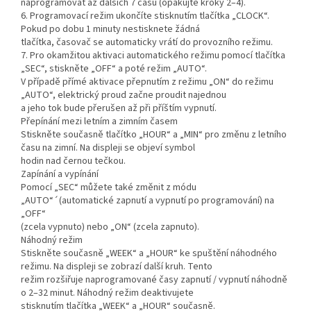
naprogramovat až dalších 7 časů (opakujte kroky 2–4).
6. Programovací režim ukončíte stisknutím tlačítka „CLOCK“.
Pokud po dobu 1 minuty nestisknete žádná
tlačítka, časovač se automaticky vrátí do provozního režimu.
7. Pro okamžitou aktivaci automatického režimu pomocí tlačítka
„SEC“, stiskněte „OFF“ a poté režim „AUTO“.
V případě přímé aktivace přepnutím z režimu „ON“ do režimu
„AUTO“, elektrický proud začne proudit najednou
a jeho tok bude přerušen až při příštím vypnutí.
Přepínání mezi letním a zimním časem
Stiskněte současně tlačítko „HOUR“ a „MIN“ pro změnu z letního
času na zimní. Na displeji se objeví symbol
hodin nad černou tečkou.
Zapínání a vypínání
Pomocí „SEC“ můžete také změnit z módu
„AUTO“´(automatické zapnutí a vypnutí po programování) na
„OFF“
(zcela vypnuto) nebo „ON“ (zcela zapnuto).
Náhodný režim
Stiskněte současně „WEEK“ a „HOUR“ ke spuštění náhodného
režimu. Na displeji se zobrazí další kruh. Tento
režim rozšiřuje naprogramované časy zapnutí / vypnutí náhodně
o 2–32 minut. Náhodný režim deaktivujete
stisknutím tlačítka „WEEK“ a „HOUR“ současně.