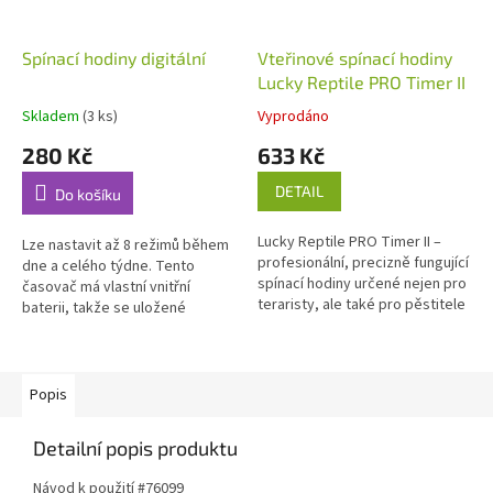
Spínací hodiny digitální
Vteřinové spínací hodiny
Lucky Reptile PRO Timer II
Skladem
(3 ks)
Vyprodáno
280 Kč
633 Kč
DETAIL
Do košíku
Lucky Reptile PRO Timer II –
Lze nastavit až 8 režimů během
profesionální, precizně fungující
dne a celého týdne. Tento
spínací hodiny určené nejen pro
časovač má vlastní vnitřní
teraristy, ale také pro pěstitele
baterii, takže se uložené
vlhkomilných rostlin, jako jsou
hodnoty při výpadku el. energie
např. orchideje...
zachovají. Otestované a praxí...
Popis
Detailní popis produktu
Návod k použití #76099