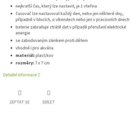
nejkratší čas, který lze nastavit, je 1 vteřina
časovač lze nastavovat každý den, nebo jen některé dny,
případně v blocích, o víkendech nebo jen v pracovních dnech
baterie zabraňuje ztrátě dat v případě přerušení elektrické
energie
se zabudovaným zámkem proti dětem
vhodné i pro akvária
materiál:
plast/kov
rozměry:
7 x 7 cm
Detailní informace
ZEPTAT SE
SDÍLET