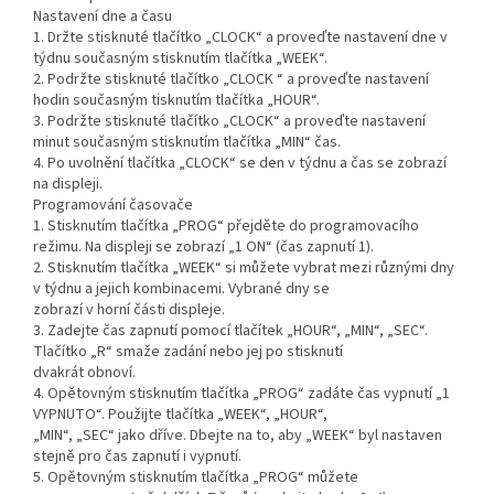
Nastavení dne a času
1. Držte stisknuté tlačítko „CLOCK“ a proveďte nastavení dne v
týdnu současným stisknutím tlačítka „WEEK“.
2. Podržte stisknuté tlačítko „CLOCK “ a proveďte nastavení
hodin současným tisknutím tlačítka „HOUR“.
3. Podržte stisknuté tlačítko „CLOCK“ a proveďte nastavení
minut současným stisknutím tlačítka „MIN“ čas.
4. Po uvolnění tlačítka „CLOCK“ se den v týdnu a čas se zobrazí
na displeji.
Programování časovače
1. Stisknutím tlačítka „PROG“ přejděte do programovacího
režimu. Na displeji se zobrazí „1 ON“ (čas zapnutí 1).
2. Stisknutím tlačítka „WEEK“ si můžete vybrat mezi různými dny
v týdnu a jejich kombinacemi. Vybrané dny se
zobrazí v horní části displeje.
3. Zadejte čas zapnutí pomocí tlačítek „HOUR“, „MIN“, „SEC“.
Tlačítko „R“ smaže zadání nebo jej po stisknutí
dvakrát obnoví.
4. Opětovným stisknutím tlačítka „PROG“ zadáte čas vypnutí „1
VYPNUTO“. Použijte tlačítka „WEEK“, „HOUR“,
„MIN“, „SEC“ jako dříve. Dbejte na to, aby „WEEK“ byl nastaven
stejně pro čas zapnutí i vypnutí.
5. Opětovným stisknutím tlačítka „PROG“ můžete