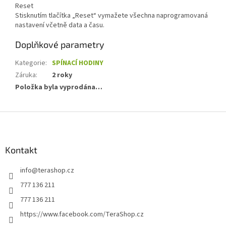
Reset
Stisknutím tlačítka „Reset“ vymažete všechna naprogramovaná
nastavení včetně data a času.
Doplňkové parametry
Kategorie
:
SPÍNACÍ HODINY
Záruka
:
2 roky
Položka byla vyprodána…
Z
á
p
a
Kontakt
t
info
@
terashop.cz
í
777 136 211
777 136 211
https://www.facebook.com/TeraShop.cz