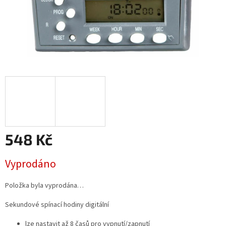
548 Kč
Měrná
Vyprodáno
cena:
Položka byla vyprodána…
Sekundové spínací hodiny digitální
lze nastavit až 8 časů pro vypnutí/zapnutí