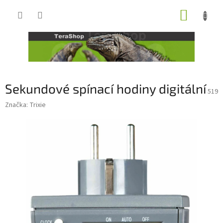
Přejít
NÁKUP
na
obsah
KOŠÍK
Sekundové spínací hodiny digitální
519
Značka:
Trixie