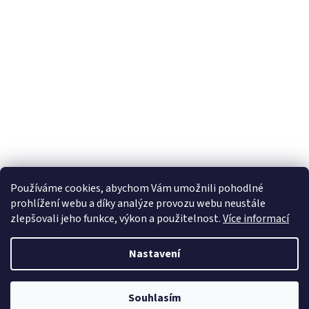
Používáme cookies, abychom Vám umožnili pohodlné
prohlížení webu a díky analýze provozu webu neustále
zlepšovali jeho funkce, výkon a použitelnost.
Více informací
Nastavení
Vytvořil Shoptet
Souhlasím
Copyright 2026
TeraShop.cz
. Všechna práva vyhrazena.