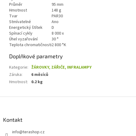
Průměr
95 mm
Hmotnost
148 g
Tvar
PAR30
Stmívatelné
Ano
Energetický štítek
D
Spínací cykly
8 000 x
Úhel vyzařování
30 °
Teplota chromatičnosti
2 800 °K
Doplňkové parametry
Kategorie
:
ŽÁROVKY, ZÁŘIČE, INFRALAMPY
Záruka
:
6 měsíců
Hmotnost
:
0.2 kg
Z
á
p
a
Kontakt
t
info
@
terashop.cz
í