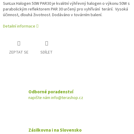
SunLux Halogen 50W PAR30 je kvalitní výhřevný halogen o výkonu 50W s
parabolickým reflektorem PAR 30 určený pro vyhřívání terárií. Vysoká
účinnost, dlouhá životnost. Dodáváno v továrním balení.
Detailní informace
ZEPTAT SE
SDÍLET
Odborné poradenství
napište nám info@terashop.cz
Zásilkovna i na Slovensko