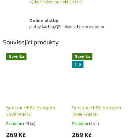
výdejní místa po celé ČR i SR
Online platby
platby kartou,QR i okamžitým převodem
Související produkty
Novinka
Novinka
Tip
SunLux HEAT Halogen
SunLux HEAT Halogen
75W PAR30
35W PAR30
Skladem
(>5 ks)
Skladem
(4 ks)
269 Kč
269 Kč