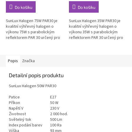
Do košíku
Do košíku
SunLux Halogen 75W PAR30 je
SunLux Halogen 35W PAR30 je
kvalitní výhřevný halogen o
kvalitní výhřevný halogen o
výkonu 75W s parabolickým
výkonu 35W s parabolickým
reflektorem PAR 30 určený pro
reflektorem PAR 30 určený pro
vyhřívání terárií. Vysoká
vyhřívání terárií. Vysoká
účinnost, dlouhá životnost....
účinnost, dlouhá...
Popis
Značka
Detailní popis produktu
SunLux Halogen 50W PAR30
Patice
E27
Příkon
50 W
Napětí V
230 V
Životnost
2 000 hod.
Světelný tok
500 Lm
Index podání barev
100 Ra
Výška
93 mm