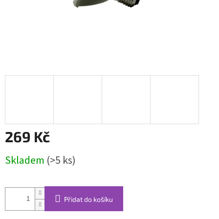
269 Kč
Měrná
Skladem
(>5 ks)
cena:
Přidat do košíku