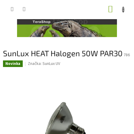
Přejít
NÁKUP
na
obsah
KOŠÍK
SunLux HEAT Halogen 50W PAR30
786
Značka:
SunLux UV
Novinka