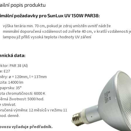
ailní popis produktu
imální požadavky pro SunLux UV 150W PAR38:
výška terária min. 70 cm, pokud je zdroj umístěn uvnitř nádrže
minimální doporučená vzdálenost od zvířete 40 cm, v kratší vzdálenosti 
lampou již příliš vysoká teplota i hodnoty UV záření
hnická data:
ktor: PAR 38 (Al)
e: E27
ěry: ø = 120mm, l = 137mm
zita: 14000 lm
 paprsku: 35°
ota chromatičnosti: 6000 K
ěrná životnost: 5000 hod.
e stmívat.
ručená výměna: 12 měsíců v režimu 11
 hod. denně.
ovozu vyžaduje předřadník.