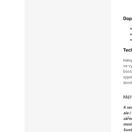
Dop
Tec
Halo
ve vy
Dosta
spja
dost
Měř
K se
ale 
zářen
mezi
SunL