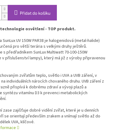
Přidat do košíku
 technologie osvětlení - TOP produkt.
 SunLux UV 150W PAR38 je halogenidová (metal-halide)
určená pro větší terária s velkými druhy ještěrů.
 s předřadníkem SunLux Multiwatt 70-100-150W
 v příslušenství lampy), který má již z výroby připravenou
 chovaným zvířatům teplo, světlo i UVA a UVB záření, v
i na individuálních nárocích chovaného druhu. UVB záření z
azně přispívá k dobrému zdraví a vývoji plazů a
e syntézu vitamínu D3 k prevenci metabolických
ní.
í zase zajišťuje dobré vidění zvířat, které je u denních
eří se orientují především zrakem a vnímají světlo až do
délek UVA, klíčové.
informace