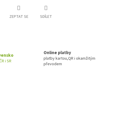
ZEPTAT SE
SDÍLET
Online platby
ovensko
platby kartou,QR i okamžitým
ČR i SR
převodem