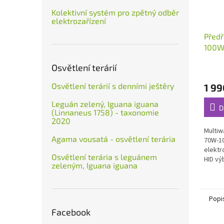
Kolektivní systém pro zpětný odběr
elektrozařízení
Před
100W
Osvětlení terárií
Osvětlení terárií s denními ještěry
1 99
Leguán zelený, Iguana iguana
D
(Linnaneus 1758) - taxonomie
2020
Multiw
Agama vousatá - osvětlení terária
70W-10
elektr
Osvětlení terária s leguánem
HID vý
zeleným, Iguana iguana
výkonu
haloge
Popi
Facebook