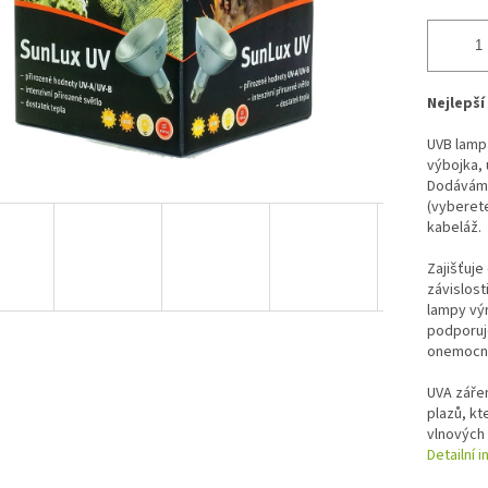
Nejlepší
UVB lampa
výbojka, 
Dodáváme
(vyberete
kabeláž.
Zajišťuje
závislost
lampy výr
podporuj
onemocně
UVA zářen
plazů, kt
vlnových 
Detailní 