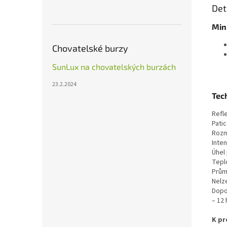
Det
Min
Chovatelské burzy
SunLux na chovatelských burzách
23.2.2024
Tec
Refle
Patic
Rozm
Inten
Úhel
Tepl
Prům
Nelz
Dopo
– 12
K pr