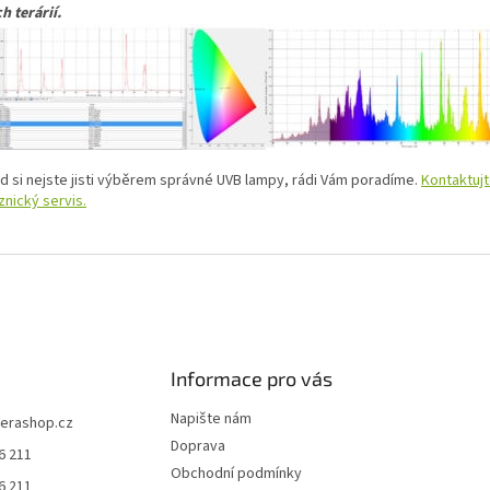
h terárií.
d si nejste jisti výběrem správné UVB lampy, rádi Vám poradíme.
Kontaktujt
znický servis.
Informace pro vás
Napište nám
terashop.cz
Doprava
6 211
Obchodní podmínky
6 211