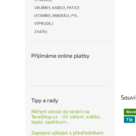
STMÍVAČE
OBJÍMKY, KABELY, PATICE
VITAMÍNY, MINERÁLY, PYL
VÝPRODEJ
Značky
Přijímáme online platby
Souvi
Tipy a rady
Měření zdrojů do terárií na
Novi
TeraShop.cz - UV záření, světlo,
Tip
teplo, spektrum...
Zapojení výbojek s předřadníkem