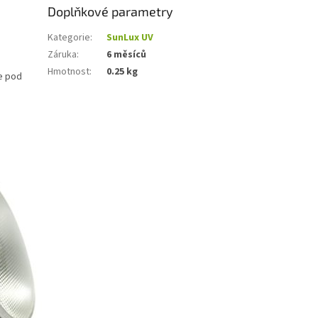
Doplňkové parametry
Kategorie
:
SunLux UV
Záruka
:
6 měsíců
Hmotnost
:
0.25 kg
je pod