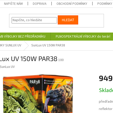
NAPIŠTE NÁM
DOPRAVA
OBCHODNÍ PODMÍNKY
PODMÍNKY
HLEDAT
VB VÝBOJKY BEZ PŘEDŘADNÍKU
PLNOSPEKTRÁLNÍ VÝBOJKY do terárí
JKY SUNLUX UV
SunLux UV 150W PAR38
Lux UV 150W PAR38
100
SunLux UV
949
Měrná
Skla
cena:
předřadn
reflekto