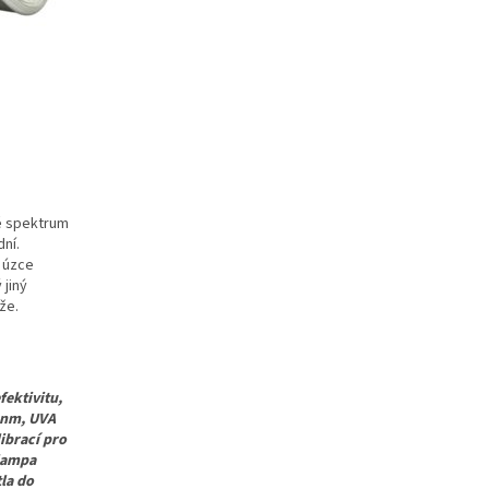
né spektrum
dní.
i úzce
 jiný
že.
fektivitu,
1nm, UVA
librací pro
 lampa
la do