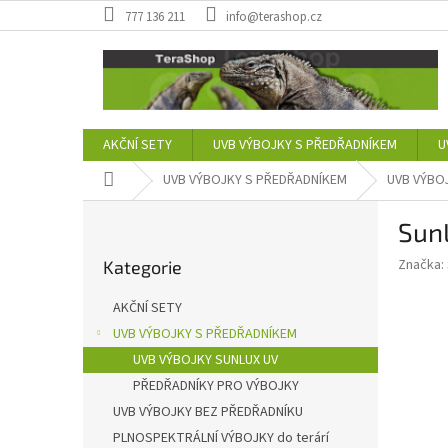
Přejít
777 136 211
info@terashop.cz
na
obsah
AKČNÍ SETY
UVB VÝBOJKY S PŘEDŘADNÍKEM
U
Domů
UVB VÝBOJKY S PŘEDŘADNÍKEM
UVB VÝBO
P
Sun
o
Přeskočit
s
Značka:
Kategorie
kategorie
t
r
AKČNÍ SETY
a
UVB VÝBOJKY S PŘEDŘADNÍKEM
n
UVB VÝBOJKY SUNLUX UV
n
í
PŘEDŘADNÍKY PRO VÝBOJKY
p
UVB VÝBOJKY BEZ PŘEDŘADNÍKU
a
PLNOSPEKTRÁLNÍ VÝBOJKY do terárí