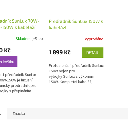
řadník SunLux 70W-
Předřadník SunLux 150W s
-150W s kabeláží
kabeláží
Skladem
(>5 ks)
Vyprodáno
0 Kč
1 899 Kč
DETAIL
o košíku
Profesionální předřadník SunLux
150W nejen pro
att předřadník SunLux
výbojky SunLux s výkonem
0W-150W je luxusní
150W. Kompletní kabeláž,
onický předřadník pro
zapojená z výroby je součástí
bojky s přepínáním
předřadníku. Rozměry 156 x...
. Použitelný pro všechny
nidové...
s
Značka