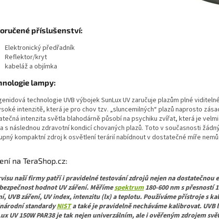
oručené příslušenství:
Elektronický předřadník
Reflektor/kryt
kabeláž a objímka
hnologie lampy:
genidová technologie UVB výbojek SunLux UV zaručuje plazům plné viditel
soké intenzitě, která je pro chov tzv. „sluncemilných“ plazů naprosto zása
tečná intenzita světla blahodárně působí na psychiku zvířat, která je velm
ta s následnou zdravotní kondicí chovaných plazů. Toto v současnosti žádný
upný kompaktní zdroj k osvětlení terárií nabídnout v dostatečné míře nemů
ení na TeraShop.cz:
rvisu naší firmy patří i pravidelné testování zdrojů nejen na dostatečnou e
i bezpečnost hodnot UV záření. Měříme
spektrum
180-600 nm s přesností 
í, UVB záření, UV index, intenzitu (lx) a teplotu. Používáme přístroje s ka
národní standardy
NIST
a také je pravidelně necháváme kalibrovat. UVB
ux UV 150W PAR38 je tak nejen univerzálním, ale i ověřeným zdrojem svět