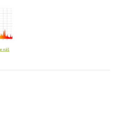
e náš