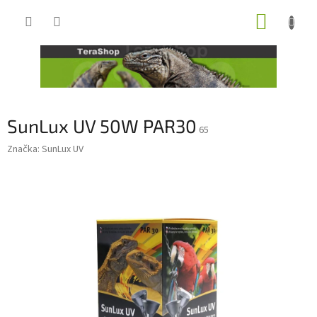
Přejít
NÁKUP
na
obsah
KOŠÍK
SunLux UV 50W PAR30
65
Značka:
SunLux UV