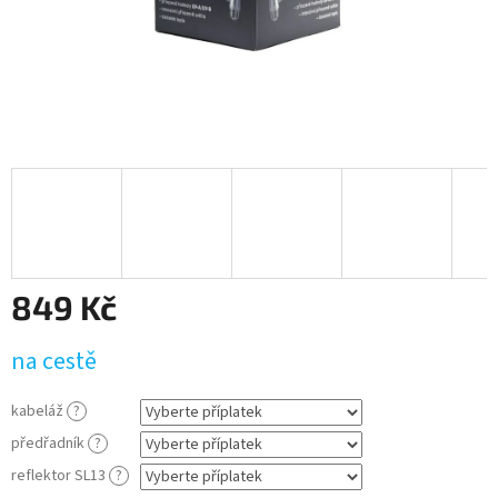
849 Kč
Měrná
na cestě
cena:
kabeláž
?
předřadník
?
reflektor SL13
?