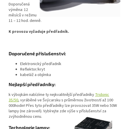
Doporučená
výměna: 12
měsíců v režimu
11 – 12 hod. denně.
K provozu vyžaduje předřadník.
Doporučené příslušenství:
Elektronický předřadník
Reflektor/kryt
kabeláž a objímka
Nejlepší předřadníky:
k výbojkám nabízíme ty nejkvalitnější předřadníky
Tridonic
35/50
, vyráběné ve Švýcarsku s průměrnou životností až 100
000hodin! Přes tyto předřadníky lze provozovat 35W nebo 50W
lampy (ne zároveň). Vybírejte zde výše v příslušenství za
zvýhodněnou cenu.
Technologie lampy: