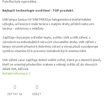
Položka byla vyprodána…
Nejlepší technologie osvětlení - TOP produkt.
UVB lampa SunLux UV 50W PAR30 je halogenidová (metal-halide)
výbojka, určená pro malá terária s malými druhy ještěrů nebo pro
terária – odchovny s mláďaty.
Zajišťuje chovaným zvířatům teplo, světlo i UVA a UVB záření, v
závislosti na individuálních nárocích chovaného druhu. UVB záření z
lampy výrazně přispívá k dobrému zdraví a vývoji plazů a podporuje
syntézu vitamínu D3 k prevenci metabolických onemocnění.
UVA záření zase zajišťuje dobré vidění zvířat, které je u denních plazů,
kteří se orientují především zrakem a vnímají světlo až do vlnových
délek UVA, klíčové.
Detailní informace
ZEPTAT SE
SDÍLET