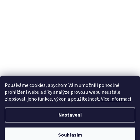
Používáme cookies, abychom Vám umožnili pohodlné
prohlížení webu a díky analýze provozu webu neustále
zlepšovali jeho funkce, výkon a použitelnost.
Více informací
Nastavení
Vytvořil Shoptet
Souhlasím
Copyright 2026
TeraShop.cz
. Všechna práva vyhrazena.