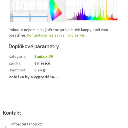
Pokud si nejste jisti výběrem správné UVB lampy, rádi Vám
poradíme.
Kontaktujte náš zákaznický servis.
Doplňkové parametry
Kategorie
:
SunLux UV
Záruka
:
6 měsíců
Hmotnost
:
0.2 kg
Položka byla vyprodána…
Z
á
p
a
Kontakt
t
info
@
terashop.cz
í