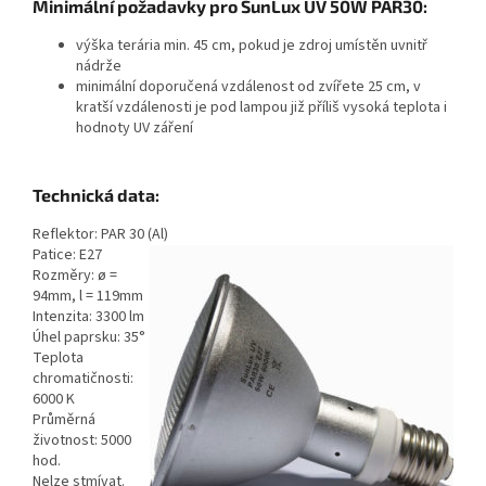
Minimální požadavky pro SunLux UV 50W PAR30:
výška terária min. 45 cm, pokud je zdroj umístěn uvnitř
nádrže
minimální doporučená vzdálenost od zvířete 25 cm, v
kratší vzdálenosti je pod lampou již příliš vysoká teplota i
hodnoty UV záření
Technická data:
Reflektor: PAR 30 (Al)
Patice: E27
Rozměry: ø =
94mm, l = 119mm
Intenzita: 3300 lm
Úhel paprsku: 35°
Teplota
chromatičnosti:
6000 K
Průměrná
životnost: 5000
hod.
Nelze stmívat.