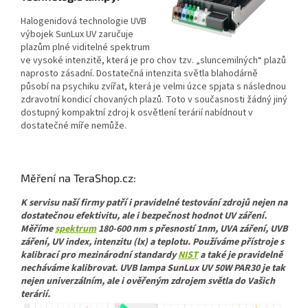
Halogenidová technologie UVB
výbojek SunLux UV zaručuje
plazům plné viditelné spektrum
ve vysoké intenzitě, která je pro chov tzv. „sluncemilných“ plazů
naprosto zásadní. Dostatečná intenzita světla blahodárně
působí na psychiku zvířat, která je velmi úzce spjata s následnou
zdravotní kondicí chovaných plazů. Toto v současnosti žádný jiný
dostupný kompaktní zdroj k osvětlení terárií nabídnout v
dostatečné míře nemůže.
Měření na TeraShop.cz:
K servisu naší firmy patří i pravidelné testování zdrojů nejen na
dostatečnou efektivitu, ale i bezpečnost hodnot UV záření.
Měříme
spektrum
180-600 nm s přesností 1nm, UVA záření, UVB
záření, UV index, intenzitu (lx) a teplotu. Používáme přístroje s
kalibrací pro mezinárodní standardy
NIST
a také je pravidelně
necháváme kalibrovat. UVB lampa SunLux UV 50W PAR30 je tak
nejen univerzálním, ale i ověřeným zdrojem světla do Vašich
terárií.