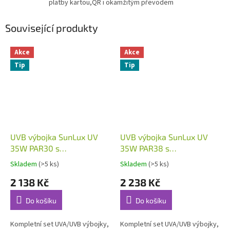
platby kartou,QR i okamžitým převodem
Související produkty
Akce
Akce
Tip
Tip
UVB výbojka SunLux UV
UVB výbojka SunLux UV
35W PAR30 s
35W PAR38 s
předřadníkem a kabeláží
předřadníkem a kabeláží
Skladem
(>5 ks)
Skladem
(>5 ks)
2 138 Kč
2 238 Kč
Do košíku
Do košíku
Kompletní set UVA/UVB výbojky,
Kompletní set UVA/UVB výbojky,