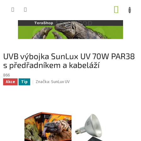
Přejít
NÁKUP
na
obsah
KOŠÍK
UVB výbojka SunLux UV 70W PAR38
s předřadníkem a kabeláží
866
Značka:
SunLux UV
Akce
Tip