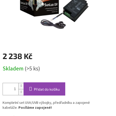
2 238 Kč
Měrná
Skladem
(>5 ks)
cena:
Přidat do košíku
Kompletní set UVA/UVB výbojky, předřadníku a zapojené
kabeláže.
Posíláme zapojené!