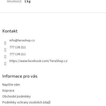
Hmotnost
:
1 kg
Z
á
p
a
Kontakt
t
info
@
terashop.cz
í
777 136 211
777 136 211
https://www.facebook.com/TeraShop.cz
Informace pro vás
Napište nám
Doprava
Obchodní podmínky
Podmínky ochrany osobních údajů