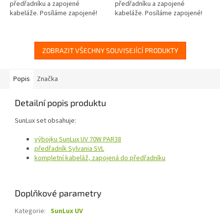
předřadníku a zapojené
předřadníku a zapojené
kabeláže. Posíláme zapojené!
kabeláže. Posíláme zapojené!
ZOBRAZIT VŠECHNY SOUVISEJÍCÍ PRODUKTY
Popis
Značka
Detailní popis produktu
SunLux set obsahuje:
výbojku SunLux UV 70W PAR38
předřadník Sylvania SVL
kompletní kabeláž, zapojená do předřadníku
Doplňkové parametry
Kategorie
:
SunLux UV