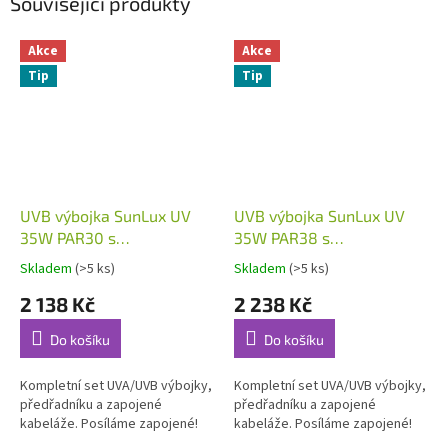
Související produkty
Akce
Akce
Tip
Tip
UVB výbojka SunLux UV
UVB výbojka SunLux UV
35W PAR30 s
35W PAR38 s
předřadníkem a kabeláží
předřadníkem a kabeláží
Skladem
(>5 ks)
Skladem
(>5 ks)
2 138 Kč
2 238 Kč
Do košíku
Do košíku
Kompletní set UVA/UVB výbojky,
Kompletní set UVA/UVB výbojky,
předřadníku a zapojené
předřadníku a zapojené
kabeláže. Posíláme zapojené!
kabeláže. Posíláme zapojené!