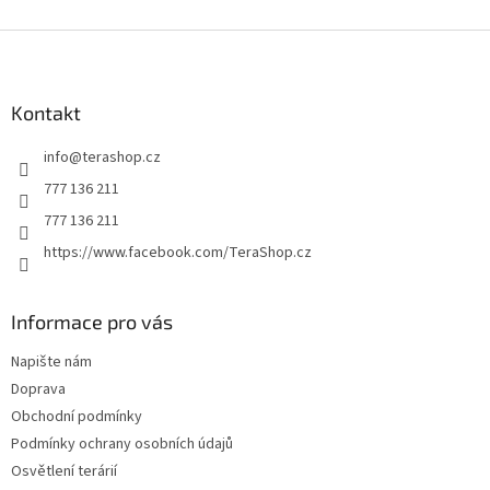
Z
á
p
a
Kontakt
t
info
@
terashop.cz
í
777 136 211
777 136 211
https://www.facebook.com/TeraShop.cz
Informace pro vás
Napište nám
Doprava
Obchodní podmínky
Podmínky ochrany osobních údajů
Osvětlení terárií