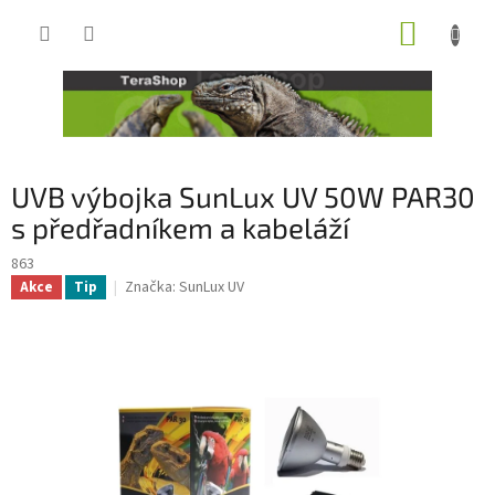
Přejít
NÁKUP
na
obsah
KOŠÍK
UVB výbojka SunLux UV 50W PAR30
s předřadníkem a kabeláží
863
Značka:
SunLux UV
Akce
Tip