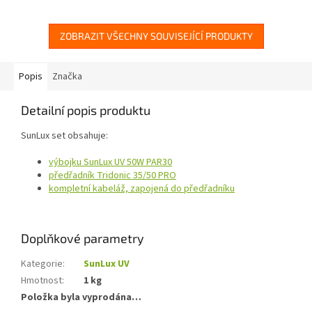
ZOBRAZIT VŠECHNY SOUVISEJÍCÍ PRODUKTY
Popis
Značka
Detailní popis produktu
SunLux set obsahuje:
výbojku SunLux UV 50W PAR30
předřadník Tridonic 35/50 PRO
kompletní kabeláž, zapojená do předřadníku
Doplňkové parametry
Kategorie
:
SunLux UV
Hmotnost
:
1 kg
Položka byla vyprodána…