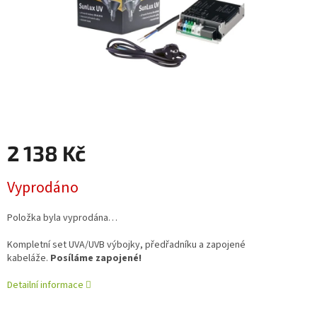
2 138 Kč
Měrná
Vyprodáno
cena:
Položka byla vyprodána…
Kompletní set UVA/UVB výbojky, předřadníku a zapojené
kabeláže.
Posíláme zapojené!
Detailní informace