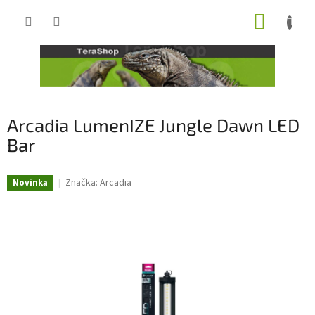
Přejít
NÁKUP
na
obsah
KOŠÍK
Arcadia LumenIZE Jungle Dawn LED
Bar
Značka:
Arcadia
Novinka