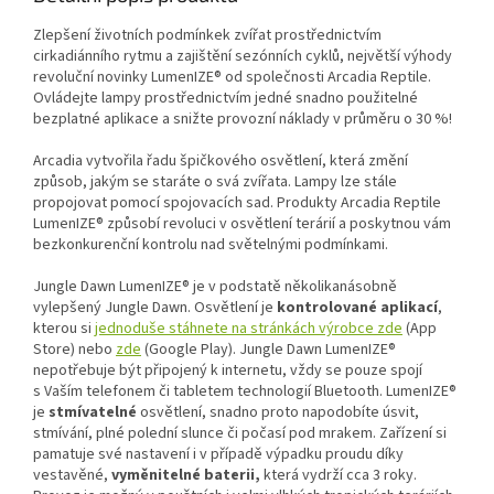
Zlepšení životních podmínkek zvířat prostřednictvím
cirkadiánního rytmu a zajištění sezónních cyklů, největší výhody
revoluční novinky LumenIZE® od společnosti Arcadia Reptile.
Ovládejte lampy prostřednictvím jedné snadno použitelné
bezplatné aplikace a snižte provozní náklady v průměru o 30 %!
Arcadia vytvořila řadu špičkového osvětlení, která změní
způsob, jakým se staráte o svá zvířata. Lampy lze stále
propojovat pomocí spojovacích sad. Produkty Arcadia Reptile
LumenIZE® způsobí revoluci v osvětlení terárií a poskytnou vám
bezkonkurenční kontrolu nad světelnými podmínkami.
Jungle Dawn LumenIZE® je v podstatě několikanásobně
vylepšený Jungle Dawn. Osvětlení je
kontrolované aplikací
,
kterou si
jednoduše stáhnete na stránkách výrobce
zde
(App
Store) nebo
zde
(Google Play). Jungle Dawn LumenIZE®
nepotřebuje být připojený k internetu, vždy se pouze spojí
s Vaším telefonem či tabletem technologií Bluetooth. LumenIZE®
je
stmívatelné
osvětlení, snadno proto napodobíte úsvit,
stmívání, plné polední slunce či počasí pod mrakem. Zařízení si
pamatuje své nastavení i v případě výpadku proudu díky
vestavěné,
vyměnitelné baterii,
která vydrží cca 3 roky.