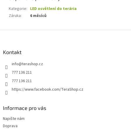
Kategorie
:
LED osvětlení do terária
Záruka
:
6 měsíců
Z
á
p
a
Kontakt
t
info
@
terashop.cz
í
777 136 211
777 136 211
https://www.facebook.com/TeraShop.cz
Informace pro vás
Napište nám
Doprava