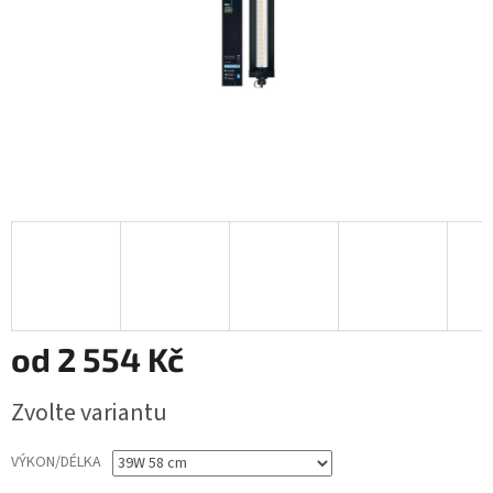
od
2 554 Kč
Měrná
Zvolte variantu
cena:
VÝKON/DÉLKA