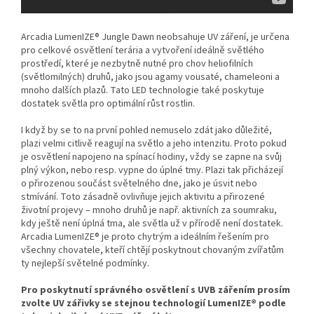
Arcadia LumenIZE® Jungle Dawn neobsahuje UV záření, je určena
pro celkové osvětlení terária a vytvoření ideálně světlého
prostředí, které je nezbytně nutné pro chov heliofilních
(světlomilných) druhů, jako jsou agamy vousaté, chameleoni a
mnoho dalších plazů. Tato LED technologie také poskytuje
dostatek světla pro optimální růst rostlin.
I když by se to na první pohled nemuselo zdát jako důležité,
plazi velmi citlivě reagují na světlo a jeho intenzitu. Proto pokud
je osvětlení napojeno na spínací hodiny, vždy se zapne na svůj
plný výkon, nebo resp. vypne do úplné tmy. Plazi tak přicházejí
o přirozenou součást světelného dne, jako je úsvit nebo
stmívání. Toto zásadně ovlivňuje jejich aktivitu a přirozené
životní projevy – mnoho druhů je např. aktivních za soumraku,
kdy ještě není úplná tma, ale světla už v přírodě není dostatek.
Arcadia LumenIZE® je proto chytrým a ideálním řešením pro
všechny chovatele, kteří chtějí poskytnout chovaným zvířatům
ty nejlepší světelné podmínky.
Pro poskytnutí správného osvětlení s UVB zářením prosím
zvolte UV zářivky se stejnou technologií LumenIZE® podle