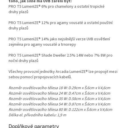
toho, jak silné má UVB záření být:
PRO T5 LumenIZE® 6% pro chamelony a ostatní tropické
druhy plazů
PRO T5 LumenIZE® 12% pro agamy vousaté a ostatní pouštní
druhy plazů
PRO T5 LumenIZE® 14% jako nejsilnější verze UVB osvětlení
zejména pro agamy vousaté a trnorepy
PRO T5 LumenIZE® Shade Dweller 2.5% 14W nebo 7% 8W pro
noční druhy plazů
Všechny provozní jednotky Arcadia LumenIZE® lze propojit mezi
sebou pomocí propojovacích kabelů.
Rozměr osvětlovacího tělesa 18 W: D.29cm x Š.6cm x V.4,6cm
Rozměr osvětlovacího tělesa 24 W: D.47cm x Š.6cm x V.4,6cm
Rozměr osvětlovacího tělesa 35 W: D.58cm x Š.6cm x V.4,6cm
Rozměr osvětlovacího tělesa 54 W: D.87cm x Š.6cm x V.4,6cm
Rozměr osvětlovacího tělesa 80 W: D.122cm x Š.6cm x V.4,6cm
Délka el. přívodního kabelu: 1,9 m
Doplňkové parametry