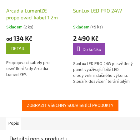
Arcadia LumenIZE
SunLux LED PRO 24W
propojovací kabel 1,2m
Skladem
(2 ks)
Skladem
(>5 ks)
134 Kč
2 490 Kč
od
DETAIL
Do košíku
Propojovací kabely pro
SunLux LED PRO 24W je světlený
osvětlení řady Arcadia
panel využívající bílé LED
LumenIZE®.
diody velmi slušného výkonu.
Slouží k dosvícení terárií bílým
denním světlem vysoké
intenzity k prosvětlení...
ZOBRAZIT VŠECHNY SOUVISEJÍCÍ PRODUKTY
Popis
Detailní popis produktu