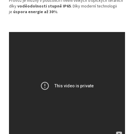
Provoz je možný v pouštních i velmi vlhkých tropických teráriích
díky
voděodolnosti stupně IP65
. Díky moderní technologii
je
úspora energie až 30%
.