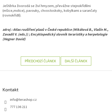
Ještěrka živorodá se živí hmyzem, převážne stejnokřídlími
(mšice,molice), pavouky, chvostoskoky, kobylkami a sarančaty
(rovnokřídlí).
zdroj : Atlas rozšíření plazů v České republice (Mikátová B., Vlašín M.,
Zavadil V. (eds.)) ; Encyklopedický slovník teraristiky a herpetologie
(Hegner David)
PŘEDCHOZÍ ČLÁNEK
DALŠÍ ČLÁNEK
Z
á
p
a
Kontakt
t
info
@
terashop.cz
í
777 136 211