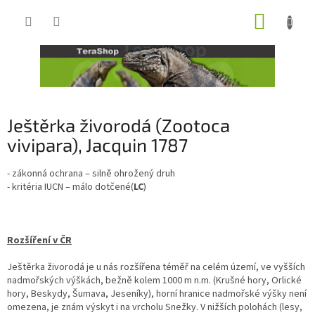
Přejít
NÁKUP
na
obsah
KOŠÍK
Ještěrka živorodá (Zootoca
vivipara), Jacquin 1787
- zákonná ochrana – silně ohrožený druh
- kritéria IUCN – málo dotčené(
LC
)
Rozšíření v ČR
Ještěrka živorodá je u nás rozšířena téměř na celém území, ve vyšších
nadmořských výškách, bežně kolem 1000 m n.m. (Krušné hory, Orlické
hory, Beskydy, Šumava, Jeseníky), horní hranice nadmořské výšky není
omezena, je znám výskyt i na vrcholu Snežky. V nižších polohách (lesy,