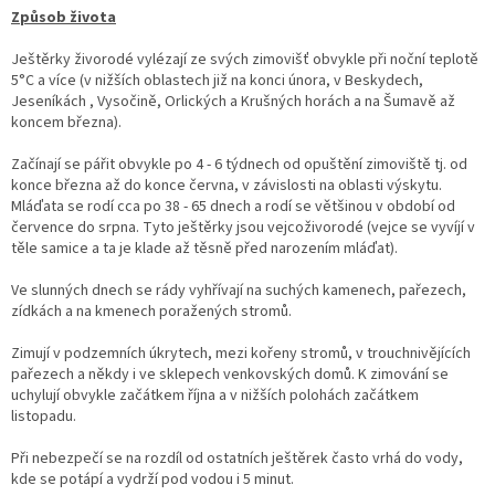
Způsob života
Ještěrky živorodé vylézají ze svých zimovišť obvykle při noční teplotě
5°C a více (v nižších oblastech již na konci února, v Beskydech,
Jeseníkách , Vysočině, Orlických a Krušných horách a na Šumavě až
koncem března).
Začínají se pářit obvykle po 4 - 6 týdnech od opuštění zimoviště tj. od
konce března až do konce června, v závislosti na oblasti výskytu.
Mláďata se rodí cca po 38 - 65 dnech a rodí se většinou v období od
července do srpna. Tyto ještěrky jsou vejcoživorodé (vejce se vyvíjí v
těle samice a ta je klade až těsně před narozením mláďat).
Ve slunných dnech se rády vyhřívají na suchých kamenech, pařezech,
zídkách a na kmenech poražených stromů.
Zimují v podzemních úkrytech, mezi kořeny stromů, v trouchnivějících
pařezech a někdy i ve sklepech venkovských domů. K zimování se
uchylují obvykle začátkem října a v nižších polohách začátkem
listopadu.
Při nebezpečí se na rozdíl od ostatních ještěrek často vrhá do vody,
kde se potápí a vydrží pod vodou i 5 minut.