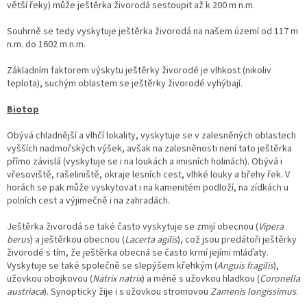
větší řeky) může ještěrka živorodá sestoupit až k 200 m n.m.
Souhrně se tedy vyskytuje ještěrka živorodá na našem území od 117 m
n.m. do 1602 m n.m.
Základním faktorem výskytu ještěrky živorodé je vlhkost (nikoliv
teplota), suchým oblastem se ještěrky živorodé vyhýbají.
Biotop
Obývá chladnější a vlhčí lokality, vyskytuje se v zalesněných oblastech
vyšších nadmořských výšek, avšak na zalesněnosti není tato ještěrka
přímo závislá (vyskytuje se i na loukách a imisních holinách). Obývá i
vřesoviště, rašeliniště, okraje lesních cest, vlhké louky a břehy řek. V
horách se pak může vyskytovat i na kamenitém podloží, na zídkách u
polních cest a výjimečně i na zahradách.
Ještěrka živorodá se také často vyskytuje se zmijí obecnou (
Vipera
berus
) a ještěrkou obecnou (
Lacerta agilis
), což jsou predátoři ještěrky
živorodé s tím, že ještěrka obecná se často krmí jejími mláďaty.
Vyskytuje se také společně se slepýšem křehkým (
Anguis fragilis
),
užovkou obojkovou (
Natrix natrix
) a méně s užovkou hladkou (
Coronella
austriaca
). Synopticky žije i s užovkou stromovou
Zamenis longissimus
.