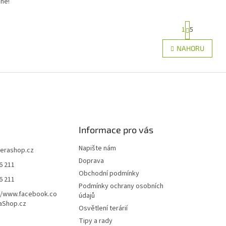
né!
S
1
5
t
r
O
NAHORU
á
v
n
l
k
á
o
d
v
a
á
c
n
í
í
p
r
Informace pro vás
v
k
Napište nám
terashop.cz
y
Doprava
6 211
v
Obchodní podmínky
ý
6 211
Podmínky ochrany osobních
p
//www.facebook.co
údajů
i
aShop.cz
s
Osvětlení terárií
u
Tipy a rady