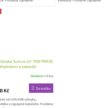
že. Posíláme zapojené!
kabeláže. Posíláme zapojené!
výbojka SunLux UV 70W PAR38
dřadníkem a kabeláží
Skladem
(>5 ks)
Do košíku
8 Kč
tní set UVA/UVB výbojky,
dníku a zapojené kabeláže. Posíláme