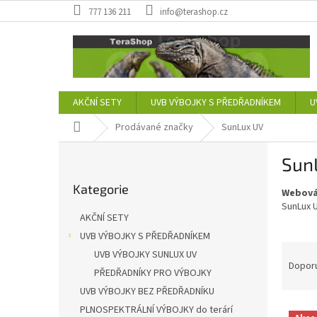
Přejít
777 136 211
info@terashop.cz
na
obsah
AKČNÍ SETY
UVB VÝBOJKY S PŘEDŘADNÍKEM
U
Domů
Prodávané značky
SunLux UV
P
Sun
o
Přeskočit
s
Kategorie
kategorie
Webová
t
SunLux U
r
AKČNÍ SETY
a
UVB VÝBOJKY S PŘEDŘADNÍKEM
n
Ř
UVB VÝBOJKY SUNLUX UV
n
a
Dopor
í
PŘEDŘADNÍKY PRO VÝBOJKY
z
p
UVB VÝBOJKY BEZ PŘEDŘADNÍKU
e
a
V
n
PLNOSPEKTRÁLNÍ VÝBOJKY do terárí