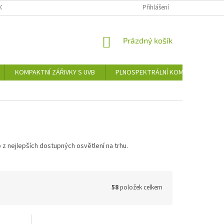
 OCHRANY OSOBNÍCH ÚDAJŮ
OSVĚTLENÍ TERÁRIÍ
Přihlášení
TIPY A RADY
NÁKUPNÍ
Prázdný košík
KOŠÍK
KOMPAKTNÍ ZÁŘIVKY S UVB
PLNOSPEKTRÁLNÍ KOMPAKTNÍ ZÁŘIV
 z nejlepších dostupných osvětlení na trhu.
58
položek celkem