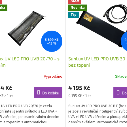
Akce
nka
Novinka
Tip
5 699 Kč
4
–15 %
ux UV LED PRO UVB 20/70 - s
SunLux UV LED PRO UVB 30 
ním
bez topení
Vyprodáno
Sklad
44 Kč
4 195 Kč
Do košíku
Do
Měrná
Kč / 1 ks
4 195 Kč / 1 ks
cena:
 UV LED PRO UVB 20/70 je zcela
SunLux UV LED PRO UVB 30 BT (bez
ní inteligentní svítidlo s LED UVA +
je zcela revoluční inteligentní svíti
B zářením, plnospektrálním denním
UVA + LED UVB zářením a plnospekt
m a topením s automatickou
denním světlem. automatické roze