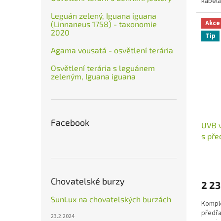
kabelá
Leguán zelený, Iguana iguana
Akce
(Linnaneus 1758) - taxonomie
2020
Tip
Agama vousatá - osvětlení terária
Osvětlení terária s leguánem
zeleným, Iguana iguana
Facebook
UVB 
s pře
Chovatelské burzy
2 23
SunLux na chovatelských burzách
Komple
předřa
23.2.2024