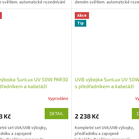
 světlem. automatické rozednívání
denním světlem. automatické roze
a...
Akce
Tip
výbojka SunLux UV 50W PAR30
UVB výbojka SunLux UV 50
dřadníkem a kabeláží
s předřadníkem a kabeláží
Vyprodáno
V
DETAIL
8 Kč
2 238 Kč
tní set UVA/UVB výbojky,
Kompletní set UVA/UVB výbojky,
dníku a zapojené
předřadníku a zapojené