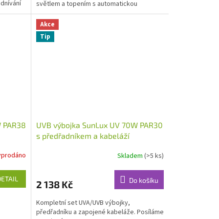
dnívání
světlem a topením s automatickou
regulací....
Akce
Tip
W PAR38
UVB výbojka SunLux UV 70W PAR30
s předřadníkem a kabeláží
yprodáno
Skladem
(>5 ks)
DETAIL
Do košíku
2 138 Kč
Kompletní set UVA/UVB výbojky,
předřadníku a zapojené kabeláže. Posíláme