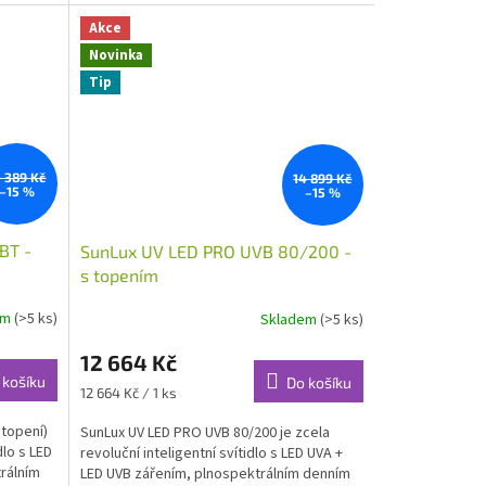
regulací....
Akce
Novinka
Tip
0 389 Kč
14 899 Kč
–15 %
–15 %
BT -
SunLux UV LED PRO UVB 80/200 -
s topením
em
(>5 ks)
Skladem
(>5 ks)
12 664 Kč
 košíku
Do košíku
Měrná
12 664 Kč / 1 ks
cena:
 topení)
SunLux UV LED PRO UVB 80/200 je zcela
dlo s LED
revoluční inteligentní svítidlo s LED UVA +
rálním
LED UVB zářením, plnospektrálním denním