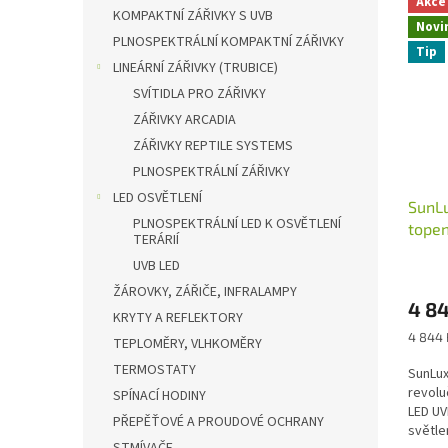
Akce
n
ý
í
KOMPAKTNÍ ZÁŘIVKY S UVB
e
Novi
p
p
PLNOSPEKTRÁLNÍ KOMPAKTNÍ ZÁŘIVKY
l
Tip
i
r
LINEÁRNÍ ZÁŘIVKY (TRUBICE)
s
o
SVÍTIDLA PRO ZÁŘIVKY
p
d
ZÁŘIVKY ARCADIA
r
u
o
k
ZÁŘIVKY REPTILE SYSTEMS
d
t
PLNOSPEKTRÁLNÍ ZÁŘIVKY
u
ů
LED OSVĚTLENÍ
SunL
k
PLNOSPEKTRÁLNÍ LED K OSVĚTLENÍ
tope
t
TERÁRIÍ
ů
UVB LED
ŽÁROVKY, ZÁŘIČE, INFRALAMPY
4 8
KRYTY A REFLEKTORY
Měrná
4 844 
TEPLOMĚRY, VLHKOMĚRY
cena:
TERMOSTATY
SunLux
revoluč
SPÍNACÍ HODINY
LED UV
PŘEPĚŤOVÉ A PROUDOVÉ OCHRANY
světle