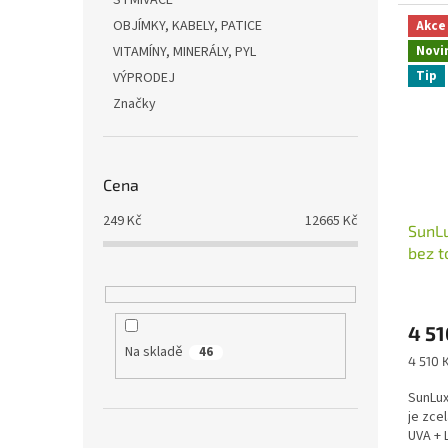
STMÍVAČE
regulací
OBJÍMKY, KABELY, PATICE
Akce
VITAMÍNY, MINERÁLY, PYL
Novi
Tip
VÝPRODEJ
Značky
Cena
249
Kč
12665
Kč
SunL
bez t
4 51
Na skladě
46
Měrná
4 510 K
cena:
SunLux
je zcel
UVA + 