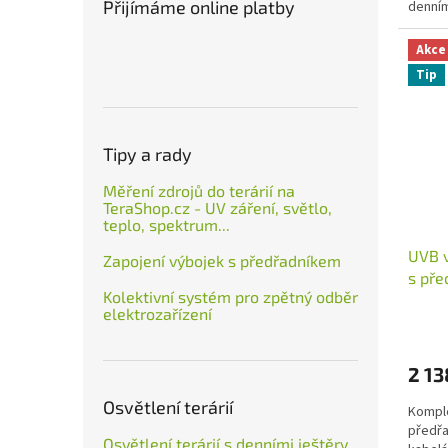
Přijímáme online platby
denním
a...
Akce
Tip
Tipy a rady
Měření zdrojů do terárií na
TeraShop.cz - UV záření, světlo,
teplo, spektrum...
UVB 
Zapojení výbojek s předřadníkem
s pře
Kolektivní systém pro zpětný odběr
elektrozařízení
2 13
Osvětlení terárií
Komple
předřa
Osvětlení terárií s denními ještěry