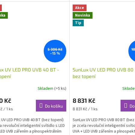
....
a...
Akce
nka
Novinka
Tip
5 306 Kč
1
–15 %
ux UV LED PRO UVB 40 BT -
SunLux UV LED PRO UVB 80 
opení
bez topení
Skladem
(>5 ks)
Sklad
0 Kč
8 831 Kč
Do košíku
Do
Měrná
č / 1 ks
8 831 Kč / 1 ks
cena:
 UV LED PRO UVB 40 BT (bez topení)
SunLux UV LED PRO UVB 80 BT (bez
a revoluční inteligentní svítidlo s LED
je zcela revoluční inteligentní svíti
LED UVB zářením a plnospektrálním
UVA + LED UVB zářením a plnospekt