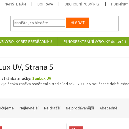
NAPIŠTE NÁM
DOPRAVA
OBCHODNÍ PODMÍNKY
PODMÍNKY
HLEDAT
VB VÝBOJKY BEZ PŘEDŘADNÍKU
PLNOSPEKTRÁLNÍ VÝBOJKY do terárí
Lux UV
, Strana 5
 stránka značky:
SunLux UV
V je česká značka osvětlení s tradicí od roku 2008 a v současné době jedno
učujeme
Nejlevnější
Nejdražší
Nejprodávanější
Abecedně