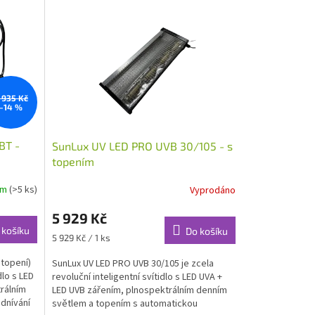
 935 Kč
–14 %
BT -
SunLux UV LED PRO UVB 30/105 - s
topením
em
(>5 ks)
Vyprodáno
5 929 Kč
 košíku
Do košíku
Měrná
5 929 Kč / 1 ks
cena:
 topení)
SunLux UV LED PRO UVB 30/105 je zcela
dlo s LED
revoluční inteligentní svítidlo s LED UVA +
rálním
LED UVB zářením, plnospektrálním denním
dnívání
světlem a topením s automatickou